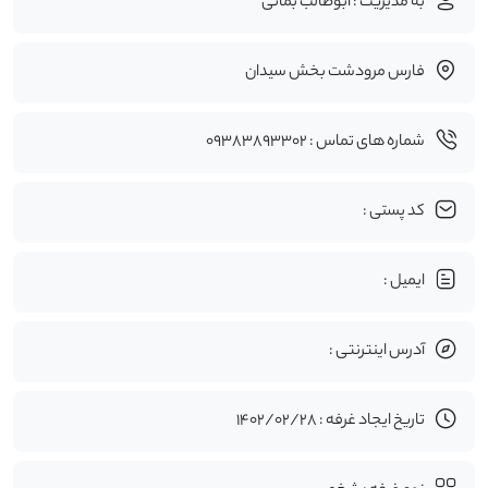
به مدیریت : ابوطالب بمانی
فارس مرودشت بخش سیدان
شماره های تماس : 09383893302
کد پستی :
ایمیل :
آدرس اینترنتی :
تاریخ ایجاد غرفه : 1402/02/28