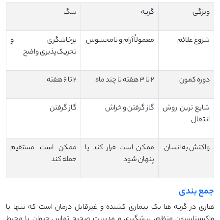
ویژگی
گربه
سگ
شروع علائم
معمولاً آرام و نامحسوس
پرخاشگری و
تحریک‌پذیری واضح
دوره کمون
۲ تا ۳ هفته تا چند ماه
۲ تا ۶ هفته
شایع ترین روش
گاز گرفتن و خراش
گاز گرفتن
انتقال
واکنش به انسان
ممکن است فرار کند یا
ممکن است مستقیم
پنهان شود
حمله کند
جمع بندی
هاری در گربه ها یک بیماری کشنده و غیرقابل درمان است که تنها با
واکسیناسیون منظم، پیشگیری و مدیریت صحیح تماس حیوان با محیط