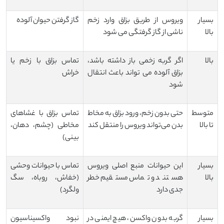
بسیار
ویروس از طریق بزاق وارد زخم
گاز گرفتن حیوان آلوده
بالا
ناشی از گاز گرفتگی می شود
بالا
اگر گربه زخمی باز داشته باشد،
تماس بزاق با زخم یا
بزاق آلوده می تواند باعث انتقال
خراش
شود
متوسط
حتی بدون زخم، ورود بزاق به مخاط
تماس بزاق با غشاهای
تا بالا
بدن می‌تواند ویروس را منتقل کند
مخاطی (چشم، دهان،
بینی)
بسیار
این حیوانات منبع اصلی ویروس
تماس با حیوانات وحشی
بالا
هستند و تماس مستقیم خطر
(خفاش، روباه، سگ
جدی دارد
ولگرد)
بسیار
گربه بدون واکسن، هیچ ایمنی در
نبود واکسیناسیون