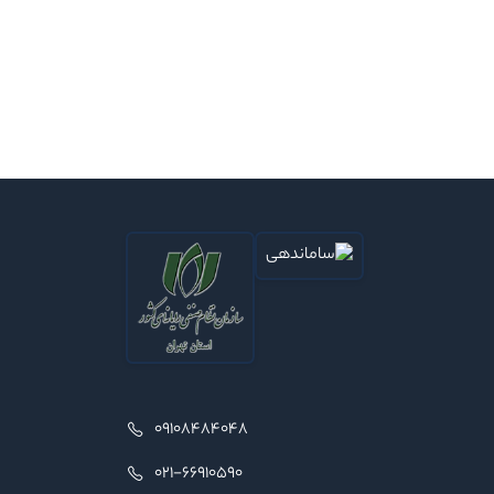
09108484048
021-66910590