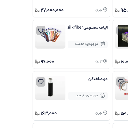
27,000,000
95,
تهران
الیاف مصنوعی silk fiber
موجودی : 15 عدد
96,000
10,
تهران
مو صاف کن
موجودی : 8 عدد
163,000
50,
تهران