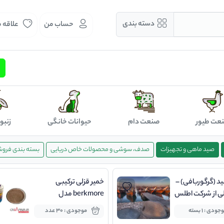
دسته بندی
حساب من
علاقه 
عت طیور
صنعت دام
حیوانات خانگی
زنبو
صید ماهی و تجهیزات
صدف، سوشی و محصولات خاص دریایی
بسته بندی فرو
 (گرگوربافی) –
خمیر قزلی ترکیبی
 از شرکت اطلس
berkmore مدل
powerbait
جودی : 1 بسته
موجودی : 30 عدد