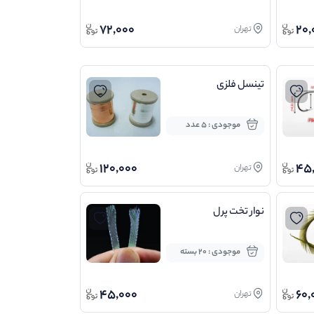
72,000
20,
تهران
تینسل فلزی
موجودی : 5 عدد
120,000
45
تهران
نوار تخت پرل
موجودی : 20 بسته
45,000
60,
تهران