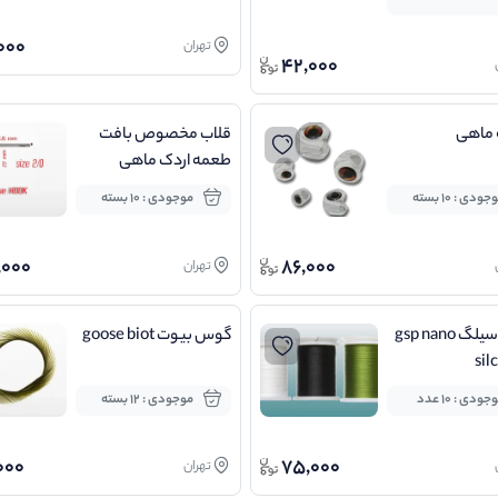
000
تهران
42,000
ماهی
قلاب مخصوص بافت
طعمه اردک ماهی
جودی : 10 بسته
موجودی : 10 بسته
,000
86,000
تهران
نخ نانو سیلگ gsp nano
گوس بیوت goose biot
sil
جودی : 10 عدد
موجودی : 12 بسته
000
75,000
تهران