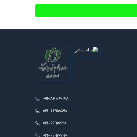
09108484048
021-66910590
021-66910690
021-66910790