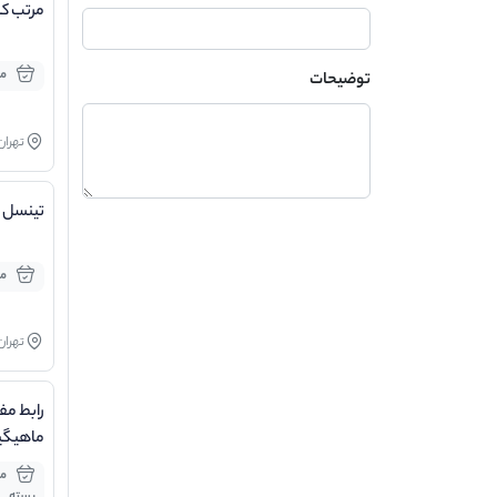
مرتب کن
مو
توضیحات
تهران
تینسل 
مو
تهران
رابط م
ماهیگی