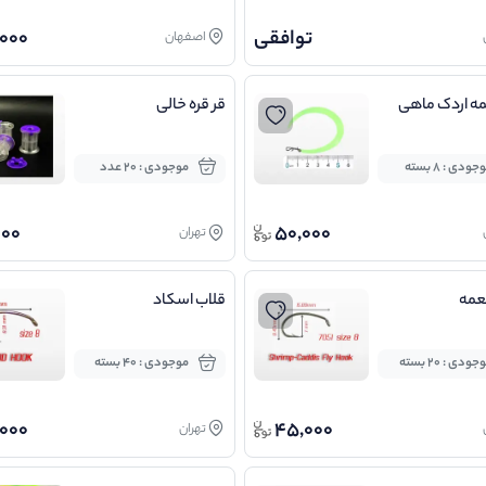
توافقی
000
اصفهان
ه اردک ماهی
قر قره خالی
جودی : 8 بسته
موجودی : 20 عدد
000
50,000
تهران
عمه
قلاب اسکاد
جودی : 20 بسته
موجودی : 40 بسته
000
45,000
تهران