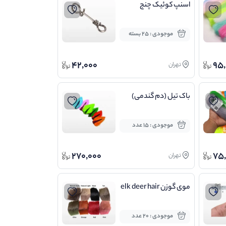
اسنپ کوئیک چنج
موجودی : 25 بسته
42,000
95,
تهران
باک تیل (دم گندمی)
موجودی : 15 عدد
270,000
75
تهران
موی گوزن elk deer hair
موجودی : 20 عدد