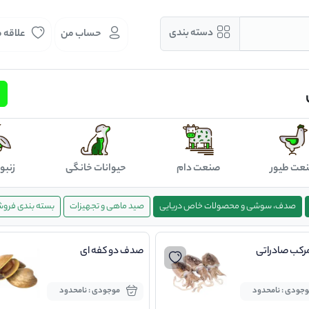
دسته بندی
حساب من
علاقه 
عت طیور
صنعت دام
حیوانات خانگی
زنبو
صدف، سوشی و محصولات خاص دریایی
صید ماهی و تجهیزات
بسته بندی فرو
رکب صادراتی
صدف دو کفه ای
جودی : نامحدود
موجودی : نامحدود