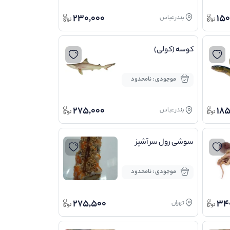
230,000
150
بندر عباس
کوسه (کولی)
موجودی : نامحدود
275,000
185
بندر عباس
سوشی رول سر آشپز
موجودی : نامحدود
275,500
34
تهران