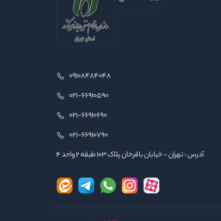
09108484048
021-66910590
021-66910690
021-66910790
آدرس : تهران - خیابان باقرخان پلاک ۱۰۳ طبقه ۲ واحد ۴