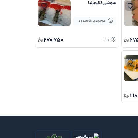
سوشی کالیفرنیا
موجودی : نامحدود
270,750
27
تهران
218