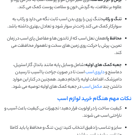
برس و ابزار نظافت:
برای تمیز کردن مو و پوست اسب به‌ کار می ‌رود و
علاوه بر نظافت، به گردش خون و سلامت پوست کمک می‌ کند.
تنگ و رکاب:
تنگ زین را روی بدن اسب ثابت نگه می‌ دارد و رکاب به
سوارکار کمک می‌ کند راحت‌تر سوار شود و تعادل بهتری داشته باشد.
محافظ پا:
همان نعل اسب که
از تاندون‌ ها و مفاصل پای اسب در زمان
تمرین، پرش یا حرکت روی زمین‌ های سخت و ناهموار محافظت می
‌کند.
جعبه کمک ‌های اولیه:
شامل وسایل پایه مانند بانداژ، گاز استریل،
دماسنج و
داروی اسب
است تا در صورت جراحت یا آسیب تا رسیدن
دامپزشک، اقدامات اولیه را انجام دهید. همچنین در کنار این موارد
داشتن چند
مکمل اسب
در جعبه کمک های اولیه توصیه می شود.
نکات مهم هنگام خرید لوازم اسب
کیفیت ساخت را در اولویت قرار دهید؛ تجهیزات بی‌ کیفیت باعث آسیب و
ناراحتی اسب می ‌شوند.
سایز و تناسب را دقیق انتخاب کنید؛ زین، تنگ و محافظ پا باید کاملا