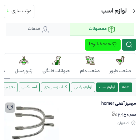
لوازم اسب
مرتب سازی
↓
محصولات
خدمات
همه فیلترها
صنعت طیور
صنعت دام
حیوانات خانگی
زنبورعسل
صن
همه
لوازم اسب
لوازم تزئینی
کتاب و سی دی
اسب کش
تجهیزات ب
مهمیز آهنی homer
2,950,000
اصفهان