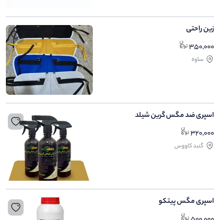
زین راحتی
350,000
ساوه
اسپری ضد مگس گرین شیلد
320,000
گنبد کاووس
اسپری مگس پیتکو
500,000