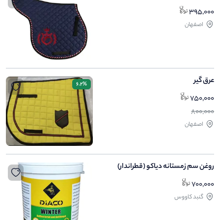
395,000
اصفهان
عرق گیر
6.2%
750,000
800,000
اصفهان
روغن سم زمستانه دیاکو (قطراندار)
700,000
گنبد کاووس