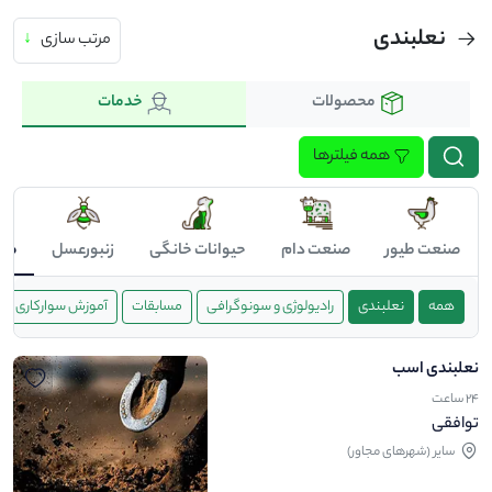
نعلبندی
مرتب سازی
↓
محصولات
خدمات
همه فیلترها
صنعت طیور
صنعت دام
حیوانات خانگی
زنبورعسل
صن
همه
نعلبندی
رادیولوژی و سونوگرافی
مسابقات
آموزش سوارکاری
نعلبندی اسب
24 ساعت
توافقی
ساير (شهرهای مجاور)