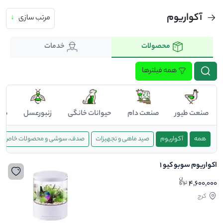
آکواریوم
مرتب سازی
↓
محصولات
خدمات
همه فیلترها
صنعت طیور
صنعت دام
حیوانات خانگی
زنبورعسل
صن
همه
آکواریوم
صید ماهی و تجهیزات
صدف، سوشی و محصولات خاص در
اکواریوم سوبو کیو 1
4,600,000
کرج