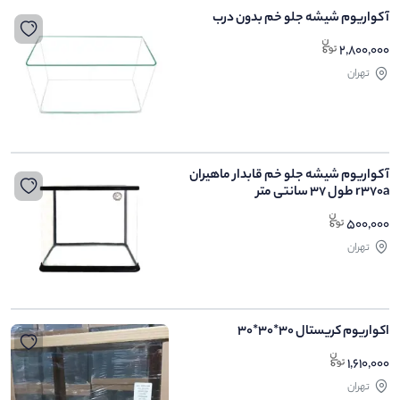
آکواریوم شیشه جلو خم بدون درب
2,800,000
تهران
آکواریوم شیشه جلو خم قابدار ماهیران
r370a طول 37 سانتی متر
500,000
تهران
اکواریوم کریستال 30*30*30
1,610,000
تهران