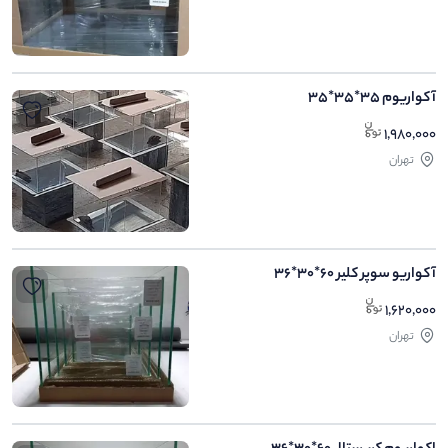
آکواریوم 35*35*35
1,980,000
تهران
آکواریو سوپر کلیر 60*30*36
1,620,000
تهران