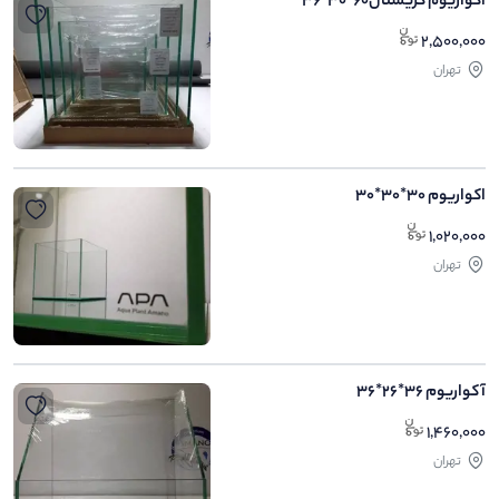
اکواریوم کریستال60*30*36
2,500,000
تهران
اکواریوم 30*30*30
1,020,000
تهران
آکواریوم 36*26*36
1,460,000
تهران