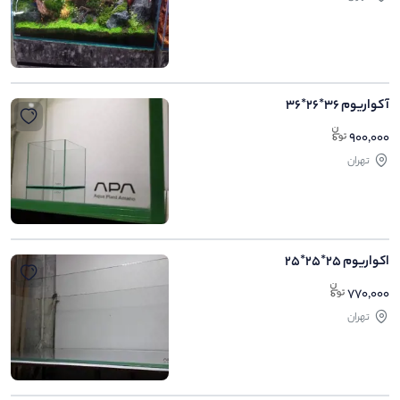
آکواریوم 36*26*36
900,000
تهران
اکواریوم 25*25*25
770,000
تهران