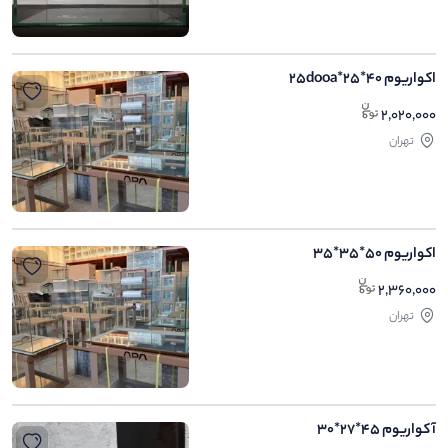
اکواریوم 40*25*25dooa
2,020,000
تهران
اکواریوم 50*35*35
2,360,000
تهران
آکواریوم 45*27*30