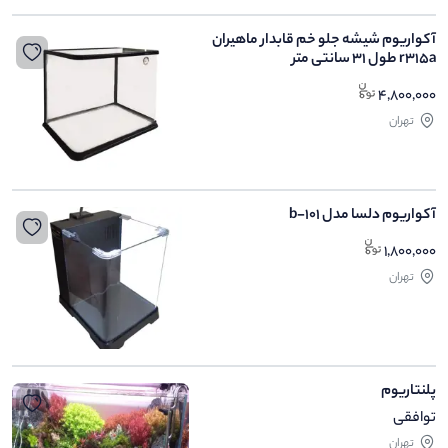
آکواریوم شیشه جلو خم قابدار ماهیران
r315a طول 31 سانتی متر
4,800,000
تهران
آکواریوم دلسا مدل b-101
1,800,000
تهران
پلنتاریوم
توافقی
تهران