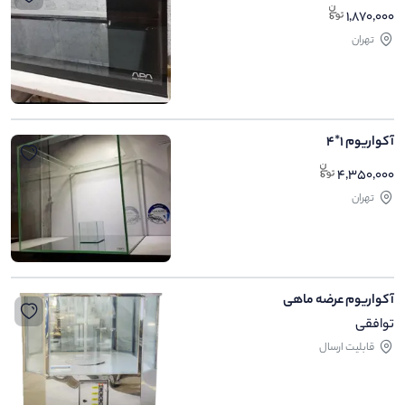
1,870,000
تهران
آکواریوم 1*4
4,350,000
تهران
آکواریوم عرضه ماهی
توافقی
قابلیت ارسال