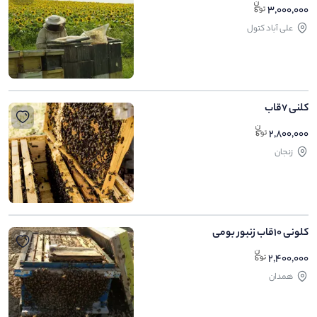
3,000,000
علی آباد کتول
کلنی 7قاب
2,800,000
زنجان
کلونی 10قاب زنبور بومی
2,400,000
همدان