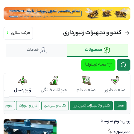
کندو و تجهیزات زنبورداری
مرتب سازی
↓
محصولات
خدمات
همه فیلترها
صنعت طیور
صنعت دام
حیوانات خانگی
زنبورعسل
صن
همه
کندو و تجهیزات زنبورداری
کتاب و سی دی
دارو و خوراک
موم، آج 
پرس موم متوسط
4,900,000