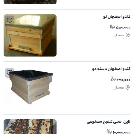
کندو اصفهان نو
580,000
همدان
کندو اصفهان دسته دو
270,000
همدان
لاین اصلی تلقیح مصنوعی
10,000,000