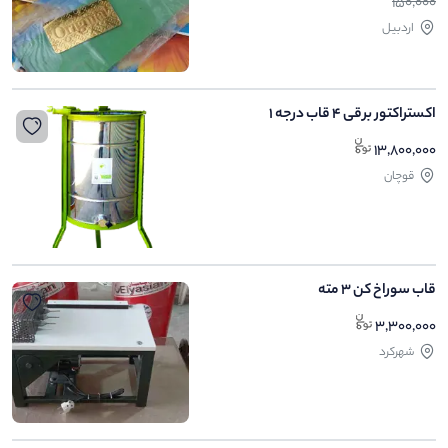
150,000
اردبیل
اکستراکتور برقی 4 قاب درجه 1
13,800,000
قوچان
قاب سوراخ کن ۳ مته
3,300,000
شهرکرد