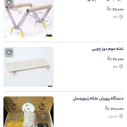
78,000
قم
تخته موم دوز چوبی
66,000
قم
دستگاه پرورش ملکه زنبورعسل
700,000
اردبیل