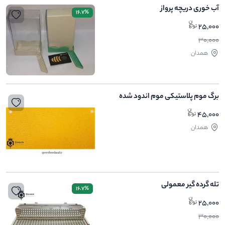
آب خوری دریچه پرواز
16.7%
25,000
30,000
همدان
برگ موم پلاستیکی موم اندود شده
45,000
همدان
تله گرده گیر معمولی
16.7%
25,000
30,000