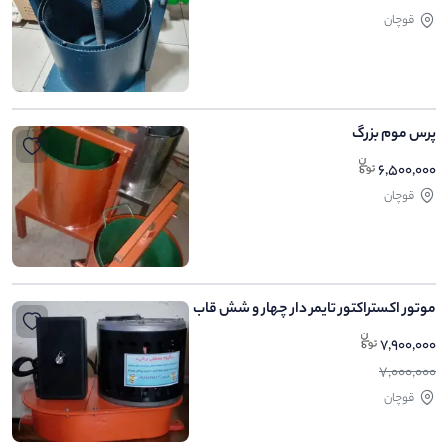
قوچان
پرس موم بزرگ
6,500,000
قوچان
موتور اکستراکتور تایمر دار چهار و شش قاب
7,900,000
7,000,000
قوچان