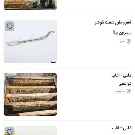
اهرم طرح هفت گوهر
52,000
قم
کلنی 3 قاب
توافقی
سمیرم
کلنی 3قاب