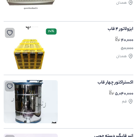
همدان
ایزولاتور 4 قاب
20%
40,000
50,000
همدان
اکستراکتور چهار قاب
5,040,000
قم
انبر قابگیر دسته چوبی