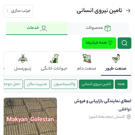
تامین نیروی انسانی
مرتب سازی
↓
محصولات
خدمات
همه فیلترها
صنعت طیور
صنعت دام
حیوانات خانگی
زنبورعسل
صن
همه
تامین نیروی انسانی
واکسیناسیون
مدیریت سالن
حمل جوجه
اعطای نمایندگی بازاریابی و فروش
توافقی
گلستان (تمام نقاط کشور)