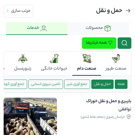
حمل و نقل
مرتب سازی
↓
محصولات
خدمات
همه فیلترها
صنعت طیور
صنعت دام
حیوانات خانگی
زنبورعسل
صن
همه
حمل و نقل
جمع آوری شیر
تامین نیروی انسانی
جمع آوری کود
باربری و حمل و نقل خوراک
توافقی
خراسان رضوی (تمام نقاط کشور)