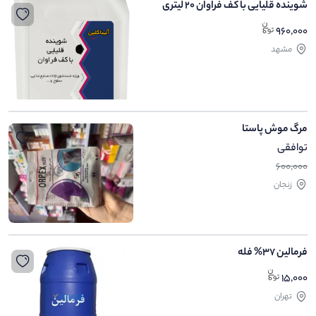
شوینده قلیایی با کف فراوان 20 لیتری
960,000
مشهد
مرگ موش پاستا
توافقی
600,000
زنجان
فرمالین 37% فله
15,000
تهران