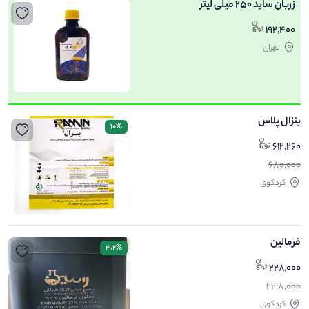
زربان ساید 250 میلی لیتر
192,400
تهران
بنزال پلاس
10%
612,260
680,000
کردکوی
فرمالین
4.2%
228,000
238,000
کردکوی