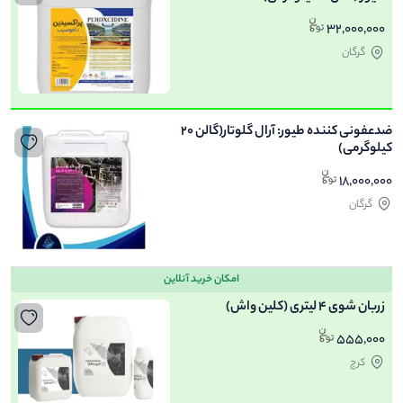
32,000,000
گرگان
ضدعفونی کننده طیور: آرال گلوتار(گالن 20
کیلوگرمی)
18,000,000
گرگان
امکان خرید آنلاین
زربان شوی 4 لیتری (کلین واش)
555,000
کرج