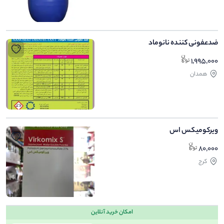
ضدعفونی کننده نانوماد
1,995,000
همدان
ويركوميكس اس
80,000
كرج
امکان خرید آنلاین