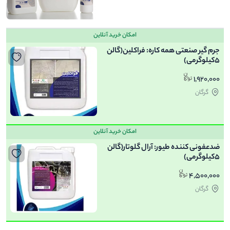
امکان خرید آنلاین
جرم گیر صنعتی همه کاره: فراکلین(گالن
5کیلوگرمی)
1,920,000
گرگان
امکان خرید آنلاین
ضدعفونی کننده طیور: آرال گلوتار(گالن
5کیلوگرمی)
4,500,000
گرگان