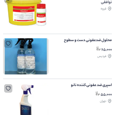
توافقی
قروه
محلول ضدعفونی دست و سطوح
65,000
فردیس
اسپری ضد عفونی کننده نانو
55,000
تهران