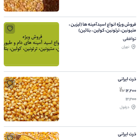
فروش ویژه انواع اسیدآمینه ها (لیزین ،
متیونین، ترئونین، کولین ، بتائین)
توافقی
تهران
ذرت ایرانی
12,200
12,200
دزفول
ذرت ایرانی