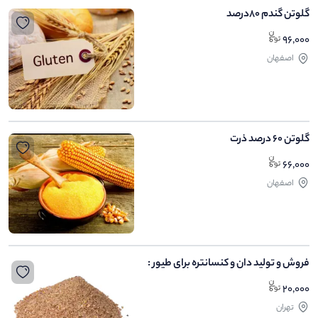
گلوتن گندم 80درصد
96,000
اصفهان
گلوتن 60 درصد ذرت
66,000
اصفهان
فروش و تولید دان و کنسانتره برای طیور :
20,000
تهران