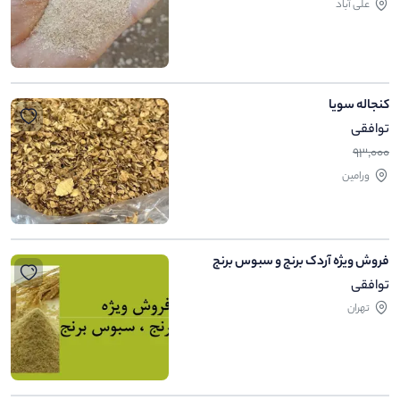
علی آباد
کنجاله سویا
توافقی
93,000
ورامین
فروش ویژه آردک برنج و سبوس برنج
توافقی
تهران