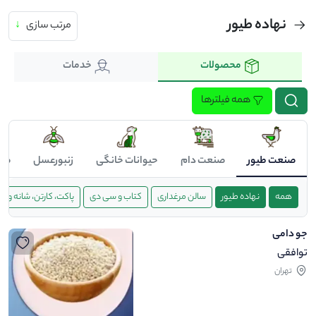
نهاده طیور
مرتب سازی
↓
محصولات
خدمات
همه فیلترها
صنعت طیور
صنعت دام
حیوانات خانگی
زنبورعسل
صن
همه
نهاده طیور
سالن مرغداری
کتاب و سی دی
پاکت، کارتن، شانه و ب
جو دامی
توافقی
تهران