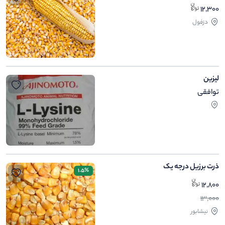
12,300
دزفول
لیزین
توافقی
ذرت برزیل درجه یک
1.5%
12,800
13,000
نیشابور