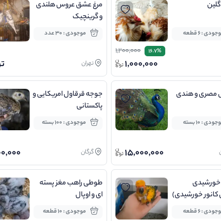
لین
مرغ عشق عروس هلندی
و گرینچیک
جودی : 6 قطعه
موجودی : 30 عدد
1,200,000
16.7%
1,000,000
ت
تهران
مصری و هندی
جوجه قرقاول امریکایی و
پاکستانی
جودی : 10 بسته
موجودی : 100 بسته
00,000
15,000,000
گرگان
خورشیدی
طوطی راهب مغز پسته
کانور خورشیدی)
ای و اوپال
انور
جودی : 6 قطعه
موجودی : 10 قطعه