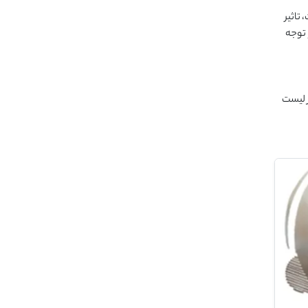
تاثیر
 توجه
ر لیست