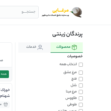
جستجــــو
پرندگان زینتی
محصولات
خدمات
خصوصیات
صن
انتخاب همه
مرغ عشق
همه
فنچ
بلبل
خوراک ک
مرغ مینا
شهنام
طاووس
طوطی
موج