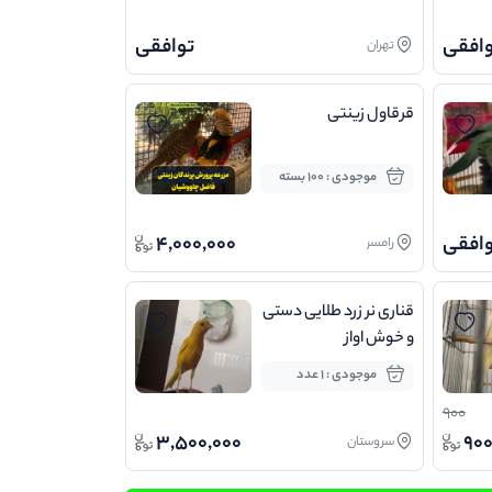
وافقی
توافقی
تهران
قرقاول زینتی
موجودی : 100 بسته
وافقی
4,000,000
رامسر
قناری نر زرد طلایی دستی
و خوش اواز
موجودی : 1 عدد
900
3,500,000
90
سروستان