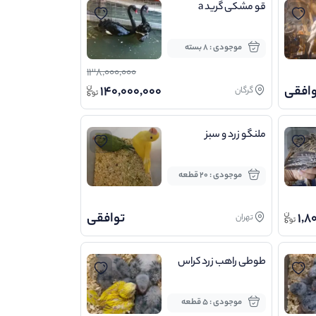
قو مشکی گرید a
موجودی : 8 بسته
138,000,000
وافقی
140,000,000
گرگان
ملنگو زرد و سبز
موجودی : 20 قطعه
1,8
توافقی
تهران
طوطی راهب زرد کراس
موجودی : 5 قطعه