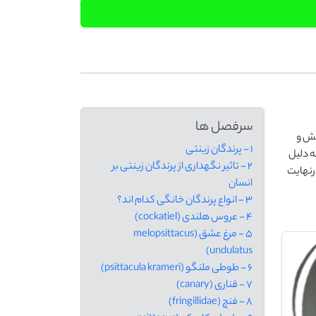
سرفصل ها
. گفته می شود که اهلی کردن جوجه به 10000 سال پیش و
1 - پرندگان زینتی
به دلیل
2 - تاثیر نگهداری از پرندگان زینتی بر
رنهایت
انسان
3 - انواع پرندگان خانگی کدام اند؟
4 - عروس هلندی (cockatiel)
5 - مرغ عشق (melopsittacus
undulatus)
6 - طوطی ملنگو (psittacula krameri)
7 - قناری (canary)
8 - فنچ (fringillidae)