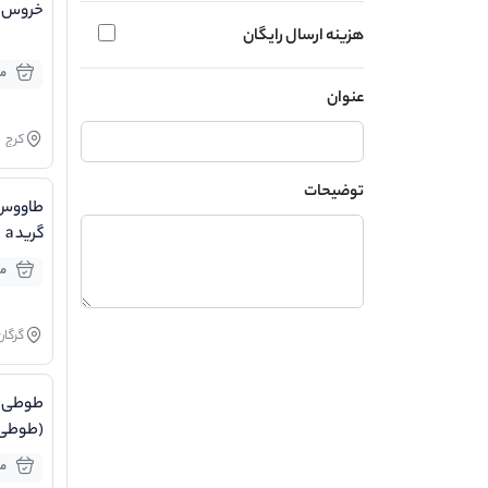
خروس گ
هزینه ارسال رایگان
مو
عنوان
کرج
توضیحات
طاووس 
گرید a
مو
گرگان
طوطی 
(طوطی 
یا سان ک
مو