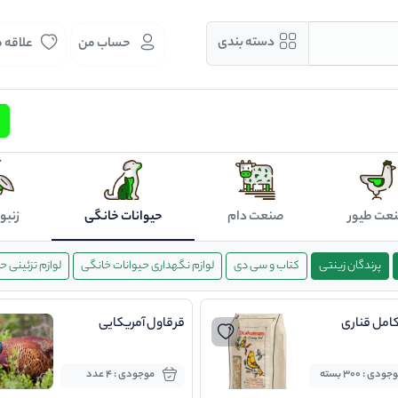
دسته بندی
حساب من
علاقه 
عت طیور
صنعت دام
حیوانات خانگی
زنبو
پرندگان زینتی
کتاب و سی دی
لوازم نگهداری حیوانات خانگی
لوازم تزئینی 
امل قناری
قرقاول آمریکایی
ودی : 300 بسته
موجودی : 4 عدد