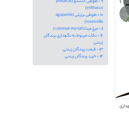
9 - طوطی کاسکو (psittacus
erithacus)
10 - طوطی برزیلی (agapomis
roseicollis)
11 - مرغ مینا (common mynah)
12 - نکات مربوط به نگهداری پرندگان
زینتی
13 - قیمت پرندگان زینتی
14 - خرید پرندگان زینتی
هداری