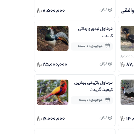
وافقی
8,500,000
گرگان
قرقاول لیدی وارداتی
کرید a
موجودی : 10 بسته
80,000,
25,000,000
87,
گرگان
قرقاول بلژیکی بهترین
کیفیت گرید a
موجودی : 6 بسته
16,000,000
13,
گرگان