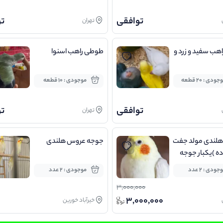
توافقی
ت
تهران
هب سفید و زرد و
طوطی راهب اسنوا
جودی : 20 قطعه
موجودی : 10 قطعه
توافقی
ت
تهران
لندی مولد جفت
جوجه عروس هلندی
اده )یکبار جوجه
ام
جودی : 2 عدد
موجودی : 2 عدد
3,000,000
0
3,000,000
خیرآباد خورین