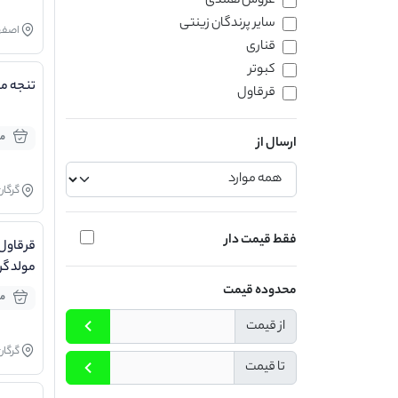
عروس هلندی
سایر پرندگان زینتی
اصفه
قناری
کبوتر
تنجه مول
قرقاول
مو
ارسال از
گرگان
فقط قیمت دار
قرقاول 
مولد گری
محدوده قیمت
مو
از قیمت
گرگان
تا قیمت