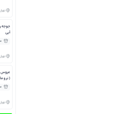
تهران
جوجه را
آبی
مو
تهران
عروس ه
( نر و م
داده/ ر
مو
تهران