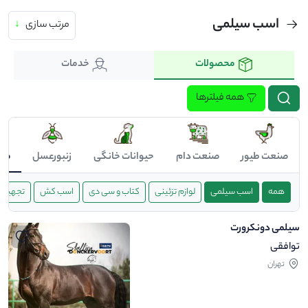
اسب سیلمی
مرتب سازی
↓
محصولات
خدمات
همه فیلترها
صنعت طیور
صنعت دام
حیوانات خانگی
زنبورعسل
صن
همه
اسب سیلمی
لوازم تزئینی
کتاب و سی دی
اسب کش
تجهیزات
سیلمی دونکرورت
توافقی
تهران