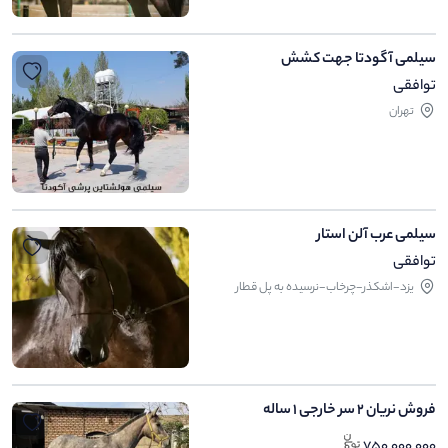
سیلمی آگودتا جهت کشش
توافقی
تهران
سیلمی عرب آلن استار
توافقی
یزد-اشکذر-چرخاب-نرسیده به پل قطار
فروش نریان ۲ سر خارجی ۱ ساله
750,000,000