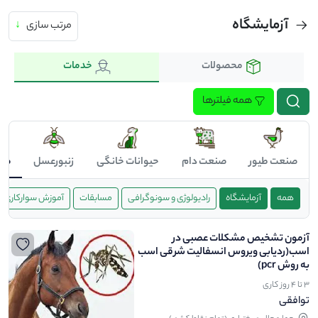
آزمایشگاه
مرتب سازی
↓
محصولات
خدمات
همه فیلترها
صنعت طیور
صنعت دام
حیوانات خانگی
زنبورعسل
صن
همه
آزمایشگاه
رادیولوژی و سونوگرافی
مسابقات
آموزش سوارکاری
آزمون تشخیص مشکلات عصبی در
اسب(ردیابی ویروس انسفالیت شرقی اسب
به روش pcr)
3 تا 4 روز کاری
توافقی