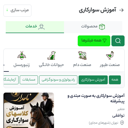
آموزش سوارکاری
مرتب سازی
↓
محصولات
خدمات
همه فیلترها
صنعت طیور
صنعت دام
حیوانات خانگی
زنبورعسل
صن
همه
آموزش سوارکاری
رادیولوژی و سونوگرافی
مسابقات
آزمایشگاه
آموزش سوارکاری به صورت مبتدی و
پیشرفته
متغیر
توافقی
تهران (شهرهای مجاور)