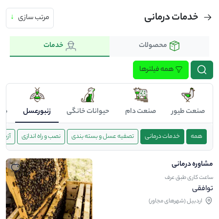
خدمات درمانی
مرتب سازی
↓
محصولات
خدمات
همه فیلترها
صنعت طیور
صنعت دام
حیوانات خانگی
زنبورعسل
صن
همه
خدمات درمانی
تصفیه عسل و بسته بندی
نصب و راه اندازی
آزما
مشاوره درمانی
ساعت کاری طبق عرف
توافقی
اردبیل (شهرهای مجاور)