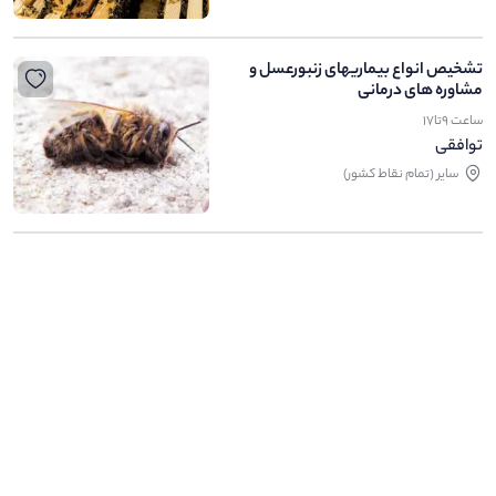
تشخیص انواع بیماریهای زنبورعسل و
مشاوره های درمانی
ساعت 9تا17
توافقی
ساير (تمام نقاط کشور)
.