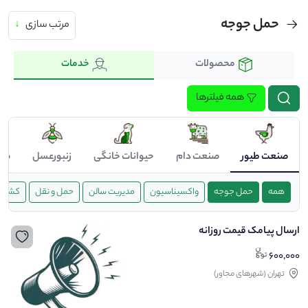
حمل جوجه
مرتب سازی
↓
محصولات
خدمات
همه فیلترها
صنعت طیور
صنعت دام
حیوانات خانگی
زنبورعسل
صن
همه
حمل جوجه
واکسیناسیون
مدیریت سالن
حمل و نقل
کشتار 
ارسال پیامک قیمت روزانه
600,000
تهران (شهرهای مجاور)