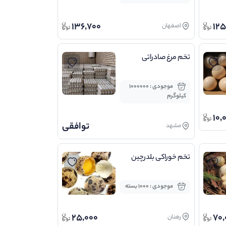
136,700
125
اصفهان
تخم مرغ صادراتی
موجودی : 1000000
کیلوگرم
10,
توافقی
مشهد
تخم خوراکی بلدرچین
موجودی : 1000 بسته
25,000
70,
رهنان