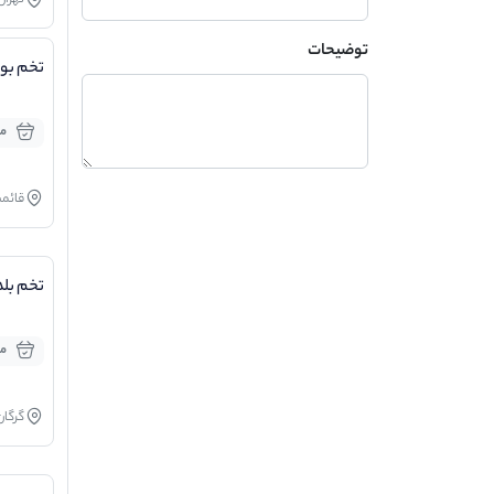
تهران
توضیحات
تخم بوق
مو
قائم
تخم بلد
مو
گرگان