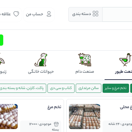
دسته بندی
حساب من
علاقه 
عت طیور
صنعت دام
حیوانات خانگی
زنبو
تخم مرغ و سایر
سالن مرغداری
کتاب و سی دی
پاکت، کارتن، شانه و بسته بندی
غ محلی
تخم مرغ
موجودی : 24 شانه
موجودی : 12000
بسته