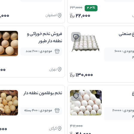
23,000
4.3%
,000
22,000
اصفهان
غ صنعتی
فروش تخم خوراکی و
نطفه دار طیور
موجودی : 6000
موجودی : 200 عدد
م
000
تهران
130,000
غ
تخم بوقلمون نطفه دار
موجودی : 20000
موجودی : 400 بسته
م
47,000
000
گرگان