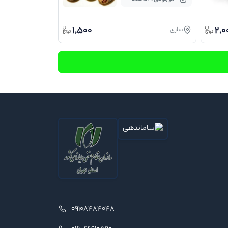
1,500
2,0
ساری
09108484048