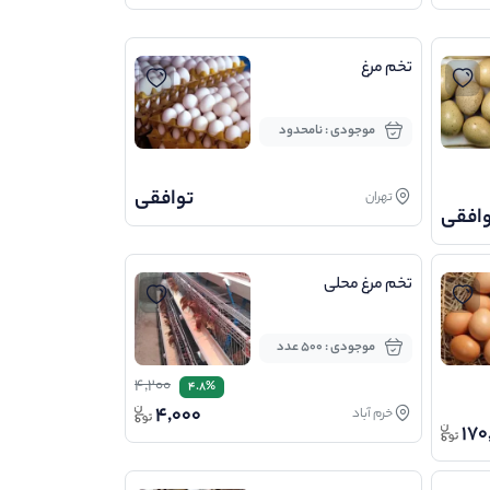
تخم مرغ
موجودی : نامحدود
توافقی
تهران
وافقی
تخم مرغ محلی
موجودی : 500 عدد
4,200
4.8%
4,000
خرم آباد
170