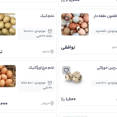
48,000
لمون نطفه دار
تخم کبک
جودی : نامحدود
موجودی : 600000
شانه 30 تایی
توافقی
شهر
ت
مشهد
رچین خوراکی
تخم مرغ اورگانیک
جودی : 200 عدد
موجودی : 500 شانه
30 تایی
1,800
,000
مریوان