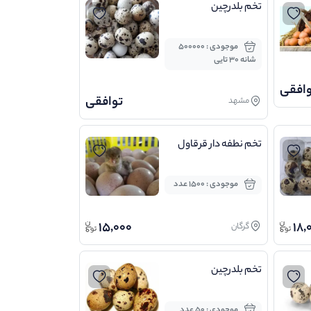
تخم بلدرچین
موجودی : 500000
شانه 30 تایی
وافقی
توافقی
مشهد
تخم نطفه دار قرقاول
موجودی : 1500 عدد
15,000
18,
گرگان
تخم بلدرچین
موجودی : 50 عدد