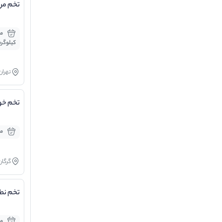
تخم مر
کیلوگر
تهران
تخم خو
موج
گرگان
تخم نطف
موج