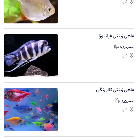
کرج
ماهی زینتی فرانتوزا
780,000
کرج
ماهی زینتی کالر رنگی
85,000
کرج