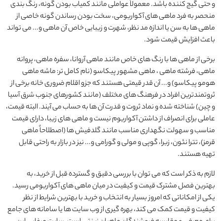
و حتی گیج کننده باشد. معمولاً عواملی مانند کمیاب بودن گونه، رنگ بندی
منحصر به فرد ماهی های آکواریومی، سخت بودن رساندن گونه خاصی از
ماهی ها به سن یا اندازه مد نظر، شهرت و زیبایی خاص آن ماهی و... می تواند
باعث افزایش قیمت شود.
برخی از ماهی ها با رنگ های خاص مانند ماهی آروانا، سفره ماهی، پروانه
ماهی، فرشته ماهی ، ماهی مشهور پیکاسو (نام کامل تر: ماشه ماهی
هومو پیکاسو) و... آن قدر قیمتی هستند که جزو اقلام ضروری خانه برخی از
ثروتمندترین افراد در فرهنگ های مختلف (مانند کشورهای جنوب شرق آسیا
و چین) شناخته شده و نماد ثروت و قدرت آن ها به حساب می آیند. البته قیمت،
عاملی برای انصراف از داشتن آکواریوم نیست و ماهی های زیبا، دارای قیمت
مناسب و سهولت نگهداری مناسب مانند گلدفیش ها (اصطلاحاً ماهی
قرمز)، تترا نئون، زبرا، گوپی و مولی و گورامی و... نیز در بازار به راحتی قابل
تهیه هستند.
لازم به ذکر است که می توان با بررسی دقیق و گسترده قبل از خرید، به
بهترین فصل مشترک قیمت و کیفیت در میان ماهی های آکواریومی رسید.
یکی از امکاناتی که امروز بسیار به انتخاب و خرید با بهترین شرایط از نظر
کیفیت و قیمت کمک می کند، بهره گیری از وب سایت ها یا سامانه های جامع