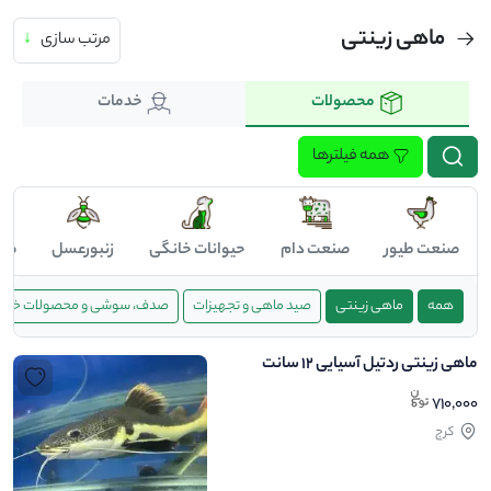
ماهی زینتی
مرتب سازی
↓
محصولات
خدمات
همه فیلترها
صنعت طیور
صنعت دام
حیوانات خانگی
زنبورعسل
صن
همه
ماهی زینتی
صید ماهی و تجهیزات
صدف، سوشی و محصولات خاص 
ماهی زینتی ردتیل آسیایی 12 سانت
710,000
کرج