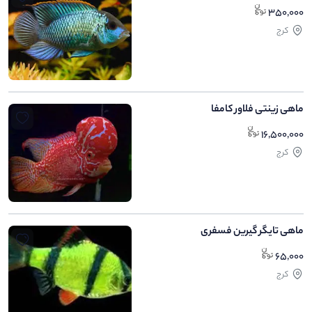
350,000
کرج
ماهی زینتی فلاور کامفا
16,500,000
کرج
ماهی تایگر گیرین فسفری
65,000
کرج