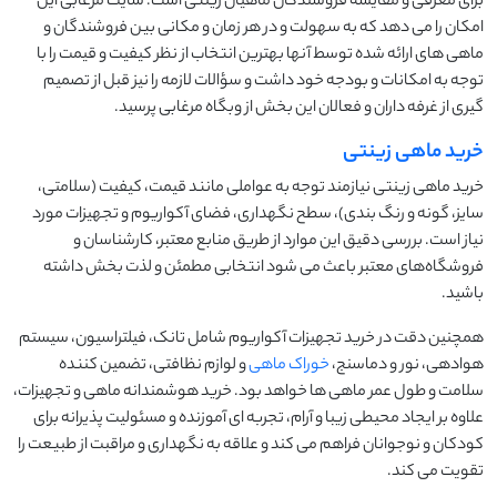
برای معرفی و مقایسه فروشندگان ماهیان زینتی است. سایت مرغابی این
امکان را می دهد که به سهولت و در هر زمان و مکانی بین فروشندگان و
ماهی های ارائه شده توسط آنها بهترین انتخاب از نظر کیفیت و قیمت را با
توجه به امکانات و بودجه خود داشت و سؤالات لازمه را نیز قبل از تصمیم
گیری از غرفه داران و فعالان این بخش از وبگاه مرغابی پرسید.
خرید ماهی زینتی
خرید ماهی زینتی نیازمند توجه به عواملی مانند قیمت، کیفیت (سلامتی،
سایز، گونه و رنگ بندی)، سطح نگهداری، فضای آکواریوم و تجهیزات مورد
نیاز است. بررسی دقیق این موارد از طریق منابع معتبر، کارشناسان و
فروشگاه‌های معتبر باعث می شود انتخابی مطمئن و لذت بخش داشته
باشید.
همچنین دقت در خرید تجهیزات آکواریوم شامل تانک، فیلتراسیون، سیستم
هوادهی، نور و دماسنج،
خوراک ماهی
و لوازم نظافتی، تضمین کننده
سلامت و طول عمر ماهی ها خواهد بود. خرید هوشمندانه ماهی و تجهیزات،
علاوه بر ایجاد محیطی زیبا و آرام، تجربه ای آموزنده و مسئولیت پذیرانه برای
کودکان و نوجوانان فراهم می کند و علاقه به نگهداری و مراقبت از طبیعت را
تقویت می کند.