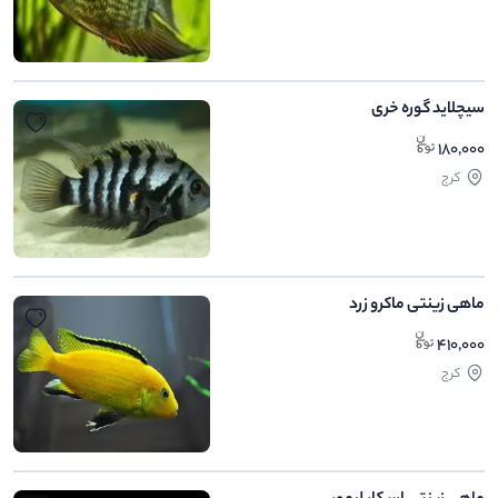
سیچلاید گوره خری
180,000
کرج
ماهی زینتی ماکرو زرد
410,000
کرج