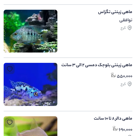
ماهی زینتی تگزاس
توافقی
کرج
ماهی زینتی بلوجک دمسی 2 الی 3 سانت
550,000
کرج
ماهی دالر 8 تا 10 سانت
690,000