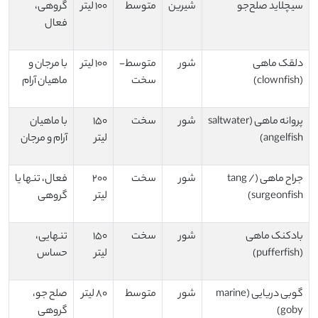
سیچلاید صلح‌جو
شیرین
متوسط
100 لیتر
گروهی،
فعال
دلقک ماهی
شور
متوسط-
100 لیتر
با مرجان و
(clownfish)
سخت
ماهیان آرام
پروانه ماهی (saltwater
شور
سخت
150
با ماهیان
angelfish)
لیتر
آرام و مرجان
جراح ماهی (tang /
شور
سخت
200
فعال، تنها یا
surgeonfish)
لیتر
گروهی
بادکنک ماهی
شور
سخت
150
تنهایی،
(pufferfish)
لیتر
حساس
گوبی دریایی (marine
شور
متوسط
80 لیتر
صلح جو،
goby)
گروهی