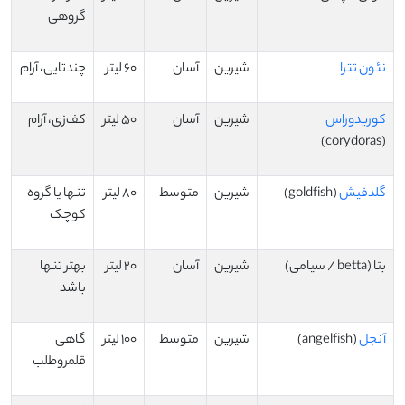
گروهی
نئون تترا
شیرین
آسان
60 لیتر
چندتایی، آرام
کوریدوراس
شیرین
آسان
50 لیتر
کف‌زی، آرام
(corydoras)
گلدفیش
(goldfish)
شیرین
متوسط
80 لیتر
تنها یا گروه
کوچک
بتا (betta / سیامی)
شیرین
آسان
20 لیتر
بهتر تنها
باشد
آنجل
(angelfish)
شیرین
متوسط
100 لیتر
گاهی
قلمروطلب