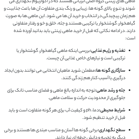
ماهی های زینتی گروه اصلی آبزیانی هستند که در آکواریوم نگهداری می
شوند و تنوع بالای گونه ها، زیبایی و رنگ بندی متفاوت آن ها باعث جذابیت و
هم زمان پیچیدگی در انتخاب و خرید آن ها می شود. این ماهی ها به صورت
گیاهخوار، گوشتخوار یا ترکیبی هستند و جثه، خلق و خو و رفتار متفاوتی
دارند. در ادامه نکاتی که قبل از خرید ماهی زینتی باید بدانید آورده شده
است:
تغذیه و رژیم غذایی:
بررسی اینکه ماهی گیاهخوار، گوشتخوار یا
ترکیبی است و نیازهای خاص غذایی آن چیست.
سازگاری گونه ها:
مطمئن شوید ماهیان انتخابی می توانند بدون ایجاد
درگیری یا آسیب کنار هم زندگی کنند.
جثه و رشد ماهی:
توجه به اندازه بالغ ماهی و فضای مناسب تانک برای
جلوگیری از محدودیت حرکت و سلامت ماهی.
شرایط محیطی:
دما، ph و کیفیت آب برای هر گونه متفاوت است و باید
قبل از خرید تنظیم شود.
سطح نگهداری:
برخی گونه ها آسان و مناسب مبتدی ها هستند و برخی
دیگر به تجربه و دانش حرفه ای نیاز دارند.