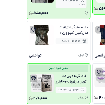
موجودی : 200
بسته
569
550,000
خاک بستر گربه ژوانیت
مدل کربن اکتیو وزن 7
کیلوگرم
موجودی : 6 بسته
وافقی
توافقی
تهران
امکان خرید آنلاین
خاک گربه دیلی کت
کربن دار (روزانه) 10 لیتری
موجودی : 30 بسته
420
270,000
تهران