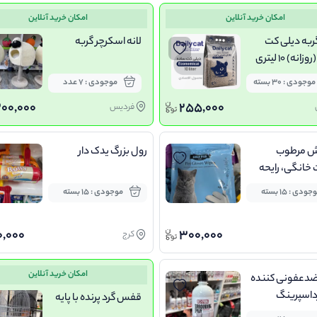
امکان خرید آنلاین
امکان خرید آنلاین
ربه دیلی کت
لانه اسکرچر گربه
نه) 10 لیتری
موجودی : 30 بسته
موجودی : 7 عدد
00,000
255,000
فردیس
 مرطوب
رول بزرگ یدک دار
 خانگی، رایحه
عددی
جودی : 15 بسته
موجودی : 15 بسته
,000
300,000
کرج
امکان خرید آنلاین
ضدعفونی کننده
داسپرینگ
قفس گرد پرنده با پایه