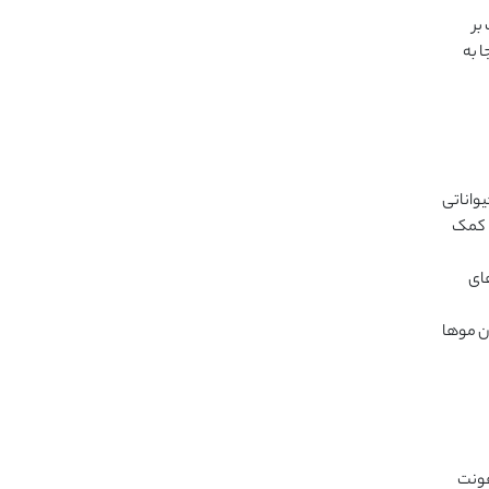
بر
ا به
واناتی
ا کمک
ای
ن موها
فونت