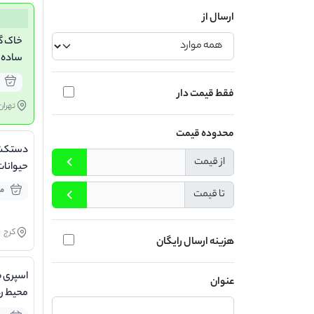
ارسال از
خاک گ
ساده (روزا
فقط قیمت دار
تهران
محدوده قیمت
دستکش
از قیمت
حیوانات
پودر بچه، 5 
مو
تا قیمت
کرج
هزینه ارسال رایگان
اسپری 
عنوان
محیط ر