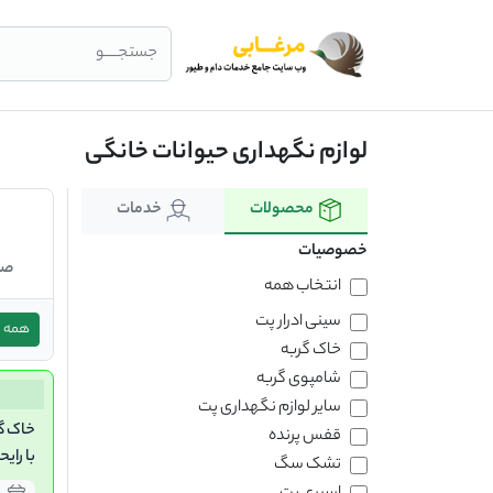
جستجــــو
لوازم نگهداری حیوانات خانگی
محصولات
خدمات
خصوصیات
صن
انتخاب همه
سینی ادرار پت
همه
خاک گربه
شامپوی گربه
سایر لوازم نگهداری پت
خاک گ
قفس پرنده
با رای
تشک سگ
10 لیتری