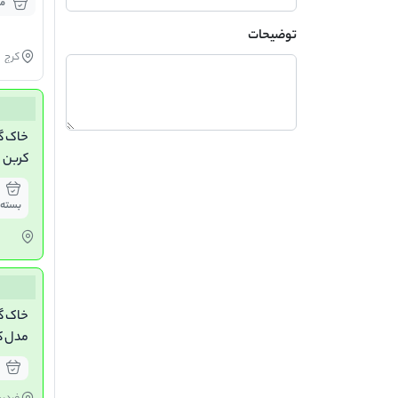
مو
توضیحات
کرج
خاک گر
کربن 
بسته
خاک گ
10 کیلوگرم