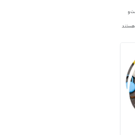
ت و
 هستند