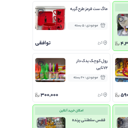
ماگ ست قرمز طرح گربه
موجودی : 5 بسته
توافقی
4,3
کرج
رول کوچک یدک دار
۷۲تایی
موجودی : 20 بسته
300,000
590
کرج
امکان خرید آنلاین
قفس سلطنتی پرنده