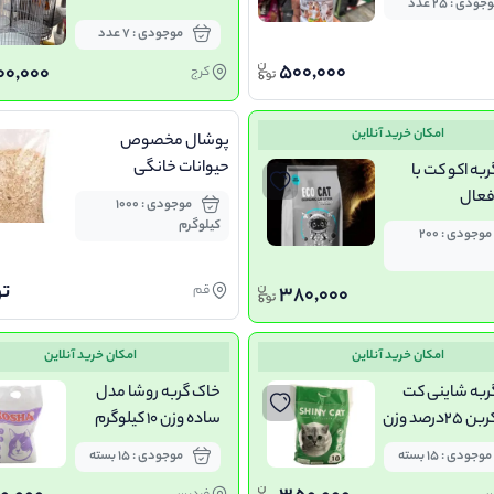
جودی : 25 عدد
موجودی : 7 عدد
500,000
00,000
کرج
امکان خرید آنلاین
پوشال مخصوص
حیوانات خانگی
به اکو کت با
فعال
موجودی : 1000
کیلوگرم
موجودی : 200
ت
380,000
قم
امکان خرید آنلاین
امکان خرید آنلاین
ربه شاینی کت
خاک گربه روشا مدل
مدل کربن 25درصد وزن
ساده وزن 10 کیلوگرم
موجودی : 15 بسته
موجودی : 15 بسته