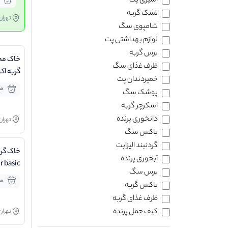
اسپری پت
تشک گربه
تهران
شامپوی سگ
لوازم بهداشتی پت
برس گربه
خاک م
ظرف غذای سگ
گربه اک
خمیردندان پت
مو
پوشک سگ
اسکرچر گربه
دانخوری پرنده
تهران
باکس سگ
گردنبند الیزابت
خاک گرب
آبخوری پرنده
r basic
برس سگ
وزن ۱۰ کیلوگرم
مو
باکس گربه
ظرف غذای گربه
کیف حمل پرنده
تهران