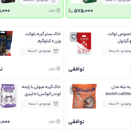
موجودی : 20 بسته
موجودی : 50 بسته
,000
575,000
تهران
خصوص توالت
خاک بستر گربه بلوکت
و گرانول
وزن 8 کیلوگرم
جودی : 5 بسته
موجودی : 2 بسته
توافقی
ت
تهران
ه تیله مدل
خاک گربه میولی با رایحه
teeleh catlitte
لوندر (لوکس) 10 لیتری
جودی : 3 بسته
موجودی : 1 بسته
توافقی
,000
تهران