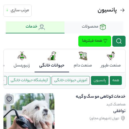
پانسیون
مرتب سازی
↓
محصولات
خدمات
همه فیلترها
صنعت طیور
صنعت دام
حیوانات خانگی
زنبورعسل
صن
همه
پانسیون
آموزش حیوانات خانگی
آزمایشگاه حیوانات خانگی
خدم
خدمات کوتاهی مو سگ و گربه
هماهنگ کنید
توافقی
تهران (شهرهای مجاور)