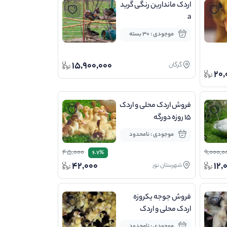
اردک ماندارین رنگی گرید
a
موجودی : 30 بسته
15,900,000
گرگان
20,
فروش اردک محلی و اردک
۱۵ روزه دورگه
موجودی : نامحدود
45,000
9,000,0
6.7%
42,000
12,
شهرستان نور
فروش جوجه یکروزه
اردک محلی و اردک
ورامینی
موجودی : نامحدود