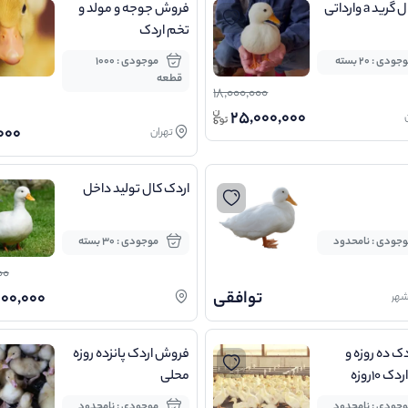
د a وارداتی
فروش جوجه و مولد و
تخم اردک
جودی : 20 بسته
موجودی : 1000
قطعه
18,000,000
25,000,000
000
تهران
اردک کال تولید داخل
جودی : نامحدود
موجودی : 30 بسته
00
توافقی
000,000
شهر
دک ده روزه و
فروش اردک پانزده روزه
فروش اردک 10روزه
محلی
جودی : نامحدود
موجودی : نامحدود