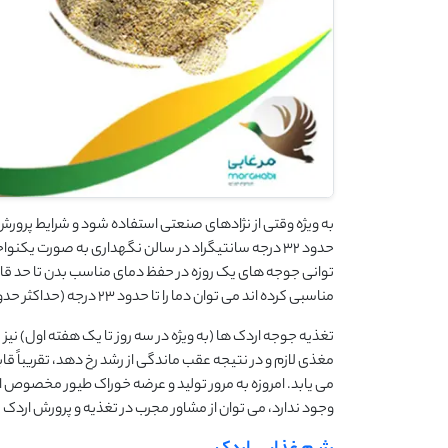
به ویژه وقتی از نژادهای صنعتی استفاده شود و شرایط پرورش ص
حدود 32 درجه سانتیگراد در سالن نگهداری به صورت یک
مناسبی کرده اند می توان دما را تا حدود 23 درجه (حداکثر حدود 26 درجه) کاهش داد.
تغذیه جوجه اردک ها (به ویژه در سه روز تا یک هفته اول) نیز با
مغذی لازم و در نتیجه عقب ماندگی از رشد رخ دهد، تقریباً 
می یابد. امروزه به مرور تولید و عرضه خوراک طیور مخصوص ا
وجود ندارد، می توان از مشاور مجرب در تغذیه و پرورش اردک