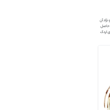
نژاد آن
ن حاصل
ی اردک