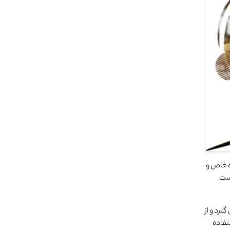
ه خاص و
یست
یرد و از
تفاده