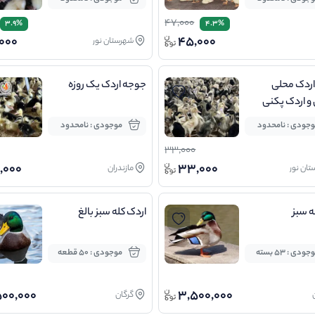
47,000
3.9%
4.3%
000
45,000
شهرستان نور
ردک محلی
جوجه اردک یک روزه
و اردک پکنی
جودی : نامحدود
موجودی : نامحدود
33,000
,000
33,000
ان نور
مازندران
ه سبز
اردک کله سبز بالغ
جودی : 53 بسته
موجودی : 50 قطعه
00,000
3,500,000
گرگان