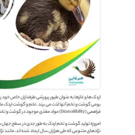
اردک ها و غازها به عنوان طیور پرورشی طرفداران خاص خود را
بومی گوشت و تخم آنها لذت می برند. تخم و گوشت اردک مانند
فراهمی (bioavailibility) مواد مغذی موجود در گوشت و تخم ماکیان با بهترین منابع خوراکی دردسترس برای بشر برابری می کند.
امروزه تولید گوشت و تخم اردک به طور جدی در سطح جهان دنب
نژادهای متنوعی که طی هزاران سال ایجاد شده اند، مانند نژ