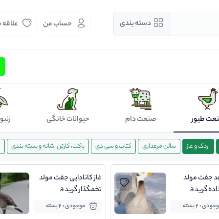
دسته بندی
حساب من
علاقه 
عت طیور
صنعت دام
حیوانات خانگی
زنبو
اردک و غاز
سالن مرغداری
کتاب و سی دی
پاکت، کارتن، شانه و بسته بندی
ک
هد جفت مولد
غاز کانادایی جفت مولد
ده گرید a
تخمگذار گرید a
جودی : 2 بسته
موجودی : 2 بسته