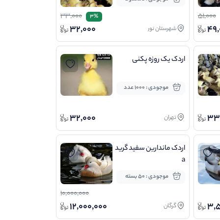
33,000
51,000
3%
32,000
49,
شهرستان نور
اردک یک روزه پکنی
موجودی : 1000 عدد
32,000
33
تهران
اردک ماندارین سفید گرید
a
موجودی : 50 بسته
10,000,000
12,000,000
3,5
گرگان