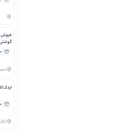
فروش ا
گوشتی 
مو
شهرست
اردک کل
مو
گرگان