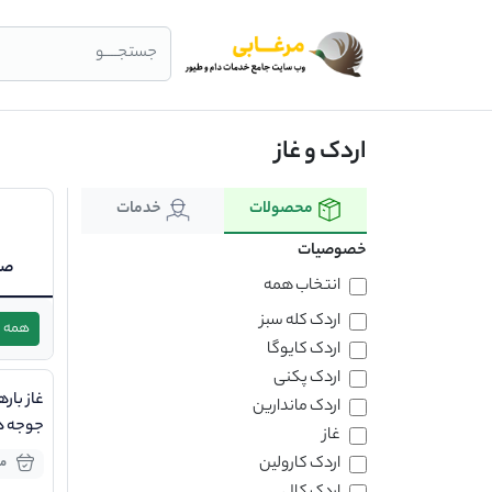
جستجــــو
اردک و غاز
محصولات
خدمات
خصوصیات
صن
انتخاب همه
اردک کله سبز
همه
اردک کایوگا
اردک پکنی
غاز بار
اردک ماندارین
جوجه دا
غاز
اردک کارولین
مو