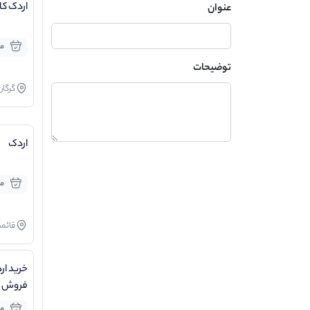
اردک کال گری
عنوان
مو
توضیحات
گرگان
اردک
مو
قائم
خرید ار
گوشتی
مو