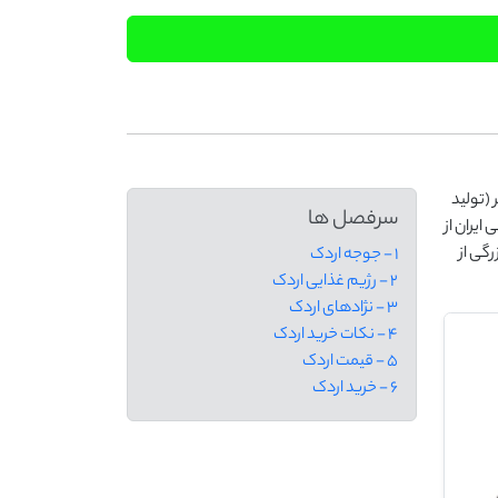
 (تولید
سرفصل ها
ایران از
گی از
1 - جوجه اردک
2 - رژیم غذایی اردک
3 - نژادهای اردک
4 - نکات خرید اردک
5 - قیمت اردک
6 - خرید اردک