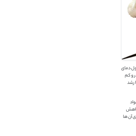
اول دمای
ر و کم
رد و تا حدود 3 هفتگی که پرها رشد
واد
 کاهش
ی آن ها