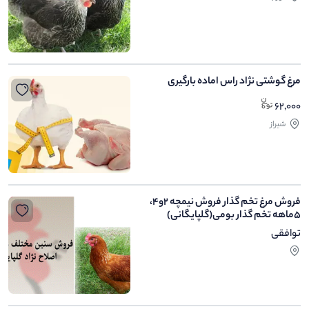
مرغ گوشتی نژاد راس اماده بارگیری
62,000
شیراز
فروش مرغ تخم گذار فروش نیمچه 2و4،
5ماهه تخم گذار بومی(گلپایگانی)
توافقی