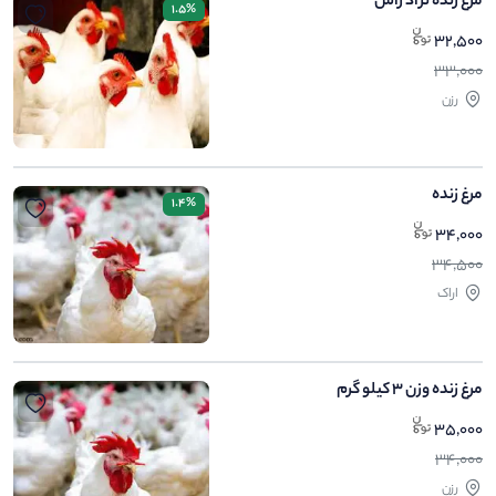
مرغ زنده نژاد راس
1.5%
32,500
33,000
رزن
مرغ زنده
1.4%
34,000
34,500
اراک
مرغ زنده وزن ۳ کیلو گرم
35,000
34,000
رزن