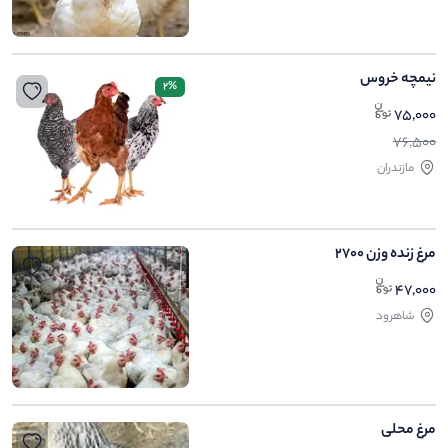
نیمچه خروس
2%
75,000
76,500
مازندران
مرغ زنده وزن ۲۷۰۰
47,000
شاهرود
مرغ محلی