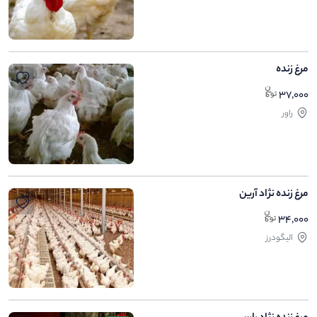
مرغ زنده
37,000
راور
مرغ زنده نژاد آرین
34,000
الیگودرز