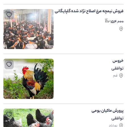
فروش نیمچه مرغ اصلاح نژاد شده گلپایگانی
154,000
خروس
توافقی
قم
پرورش ماکیان بومی
توافقی
نوراباد