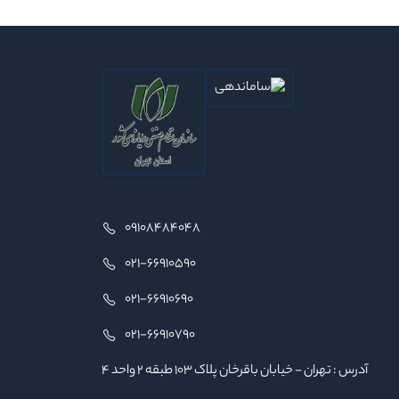
09108484048
021-66910590
021-66910690
021-66910790
آدرس : تهران - خیابان باقرخان پلاک ۱۰۳ طبقه ۲ واحد ۴