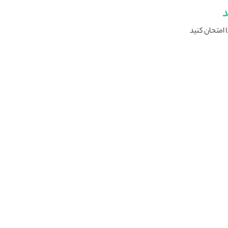
د
 امتحان کنید