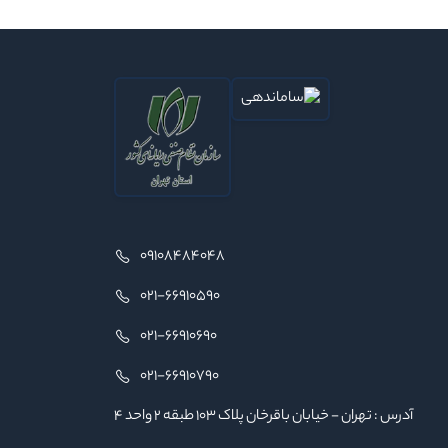
09108484048
021-66910590
021-66910690
021-66910790
آدرس : تهران - خیابان باقرخان پلاک ۱۰۳ طبقه ۲ واحد ۴