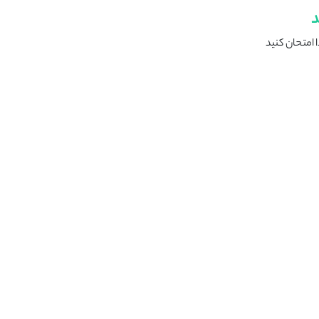
د
 امتحان کنید