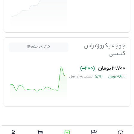
جوجه یکروزه راس
1405/05/15
کنسلی
3,700 تومان
(200-)
3,900 تومان
(%5)
نسبت به روز قبل
.