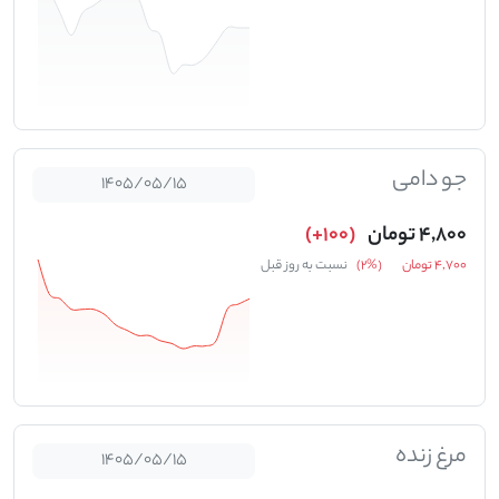
جو دامی
1405/05/15
4,800 تومان
(100+)
4,700 تومان
(%2)
نسبت به روز قبل
مرغ زنده
1405/05/15