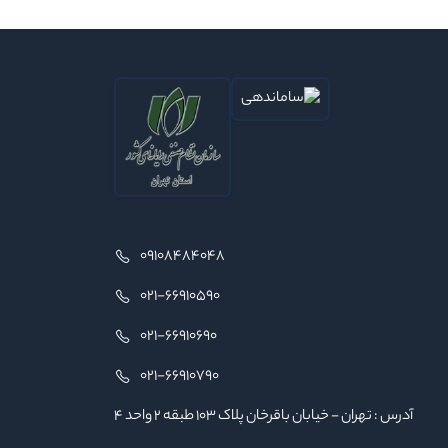
09108484048
021-66910590
021-66910690
021-66910790
آدرس : تهران - خیابان باقرخان پلاک ۱۰۳ طبقه ۲ واحد ۴