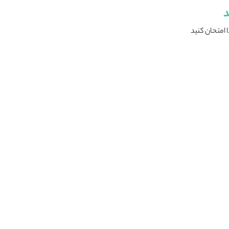
د
 امتحان کنید