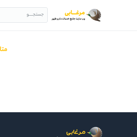
جستجــــو
متا