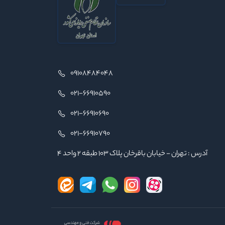
09108484048
021-66910590
021-66910690
021-66910790
آدرس : تهران - خیابان باقرخان پلاک ۱۰۳ طبقه ۲ واحد ۴