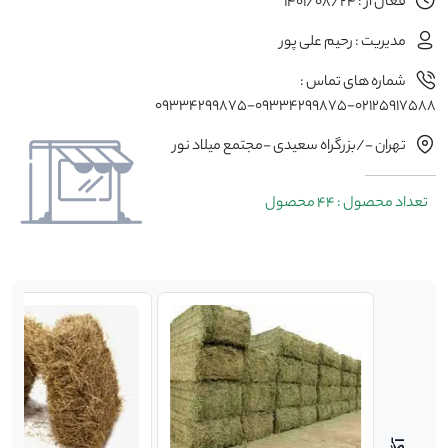
فعال از : 1401/08/24
مدیریت : رحیم علی پور
شماره های تماس :
۰۲۱٢۵۹۱۷۵۸۸-۰۹۳۳۴۲۹۹۸۷۵-09334299875
تهران -/بزرگراه سعیدی -مجتمع میلاد نور
تعداد محصول : 44 محصول