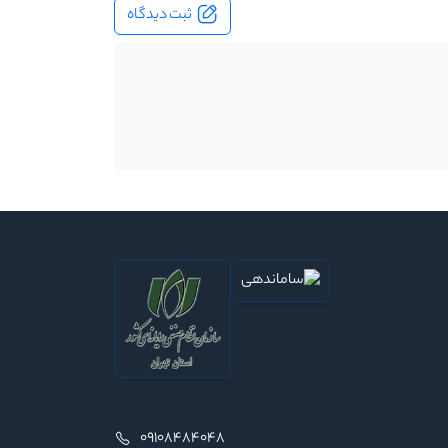
ثبت دیدگاه
09108484048