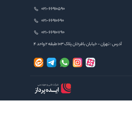
021-66910590
021-66910690
021-66910790
آدرس : تهران - خیابان باقرخان پلاک ۱۰۳ طبقه ۲ واحد ۴