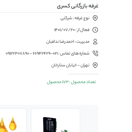
غرفه بازرگانی کسری
نوع غرفه : شرکتی
فعال از : 1401/07/20
مدیریت : احمدرضا ندافیان
شماره های تماس : 021-66942429 - 09122307890
تهران - خیابان ستارخان
تعداد محصول : 173 محصول