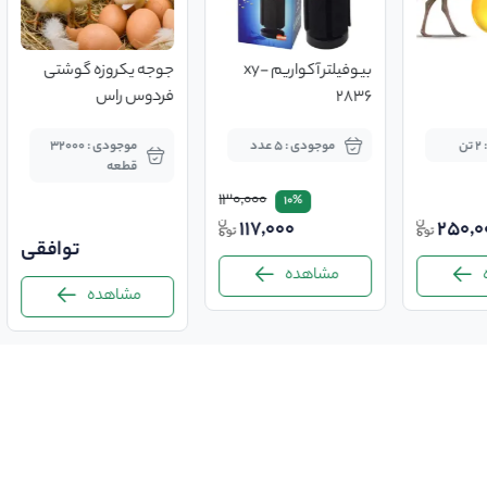
بیوفیلتر آکواریم xy-
جوجه یکروزه گوشتی
2836
فردوس راس
ن
موجودی : 5 عدد
موجودی : 32000
قطعه
130,000
10%
117,000
250,0
توافقی
مشاهده
مشاهده