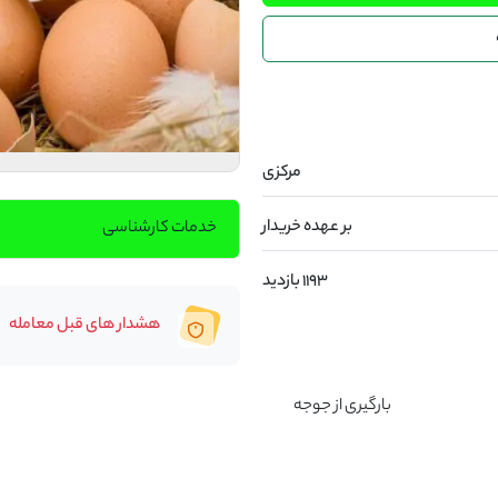
مرکزی
بر عهده خریدار
خدمات کارشناسی
1193 بازدید
هشدار های قبل معامله
جوجه یکروزه گوشتی جنت 2 نژاد راس با سن 58 هفته                                                                  بارگیری از جوجه 