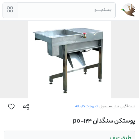
جستجــــو
همه آگهی های محصول
تجهیزات کارخانه
پوستکن سنگدان po-124
طبق عرف