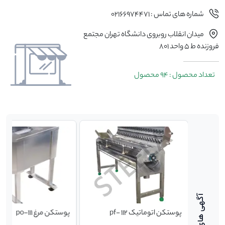
شماره های تماس : 02166974471
میدان انقلاب روبروی دانشگاه تهران مجتمع
فروزنده ط 5 واحد 801
تعداد محصول : 94 محصول
پوستکن اتوماتیک pf- 112
پوستکن مرغ po-111