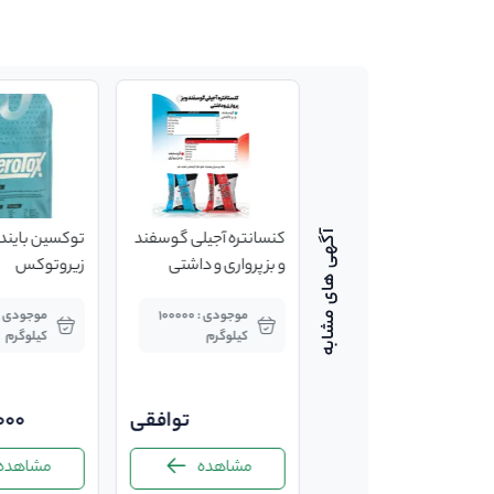
فلورفنیکل کیمیا رشد
کنسانتره آجیلی گوسفند
توکسین بایندر
و بز پرواری و داشتی
زیروتوکس
موجودی : 50 لیتر
موجودی : 100000
کیلوگرم
کیلوگرم
800,000
توافقی
000
مشاهده
مشاهده
مشاهده