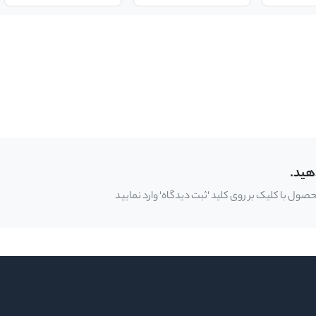
هید.
ل با کلیک بر روی کلید 'ثبت دیدگاه' وارد نمایید