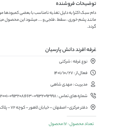
توضیحات فروشنده
گردد.
غرفه افرند دانش پارسیان
نوع غرفه : شرکتی
فعال از : 1401/10/27
مدیریت : مهدی شاهی
شماره های تماس : 09132092998-09132081663-09133212001
دفتر مرکزی- اصفهان – خیابان لاهور – کوچه 72 – پلاک108
تعداد محصول : 17 محصول