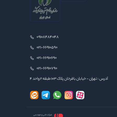
09108484048
021-66910590
021-66910690
021-66910790
آدرس : تهران - خیابان باقرخان پلاک ۱۰۳ طبقه ۲ واحد ۴