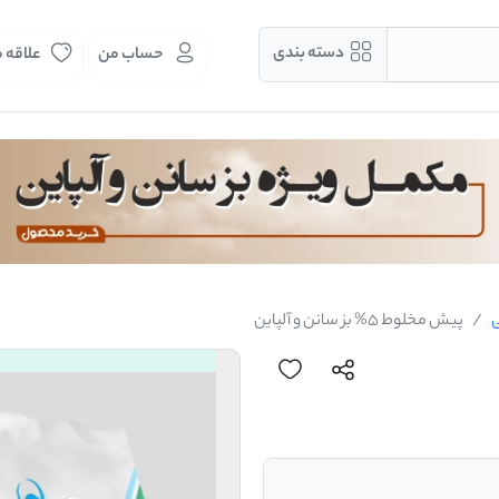
دسته بندی
حساب من
علاقه 
ی
پیش مخلوط 5% بز سانن و آلپاین