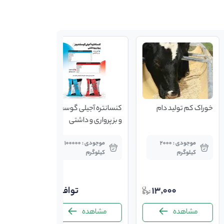
خوراک کم تولید دام
کنسانتره آجیلی گوسفند
و بز پرواری و داشتی
موجودی : 2000
موجودی : 100000
کیلوگرم
کیلوگرم
13,000
توافقی
مشاهده
مشاهده