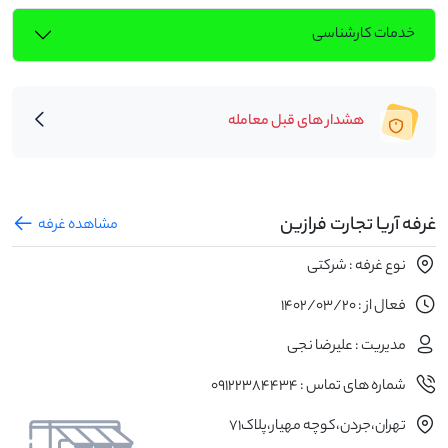
خدمات کارشناسی
هشدار های قبل معامله
غرفه آریا تجارت فرازین
مشاهده غرفه
نوع غرفه : شرکتی
فعال از : 1402/03/20
مدیریت : علیرضا نجی
شماره های تماس : 09122384434
تهران،جردن،کوچه مهیار،پلاک71