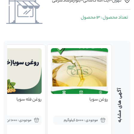
تهران-ایت الله کاشانی-بلوارفرسادشرقی
تعداد محصول : 13 محصول
روغن سویا
روغن فله سویا
موجودی : 5000 کیلوگرم
موجودی : 1000 تن