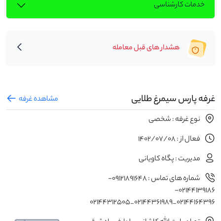
خدمات کارشناسی
هشدار های قبل معامله
غرفه پارس سیمرغ طلایی
مشاهده غرفه
نوع غرفه : شخصی
فعال از : 1402/07/08
مدیریت : پگاه کاویانی
شماره های تماس : 09121891648-
02144139186-
02144164396_02144361989_02144312505