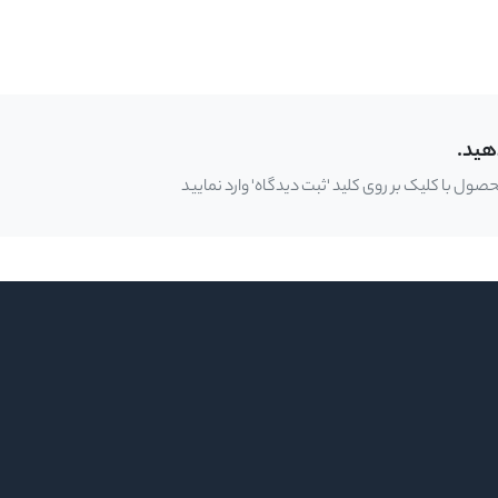
هید.
ل با کلیک بر روی کلید 'ثبت دیدگاه' وارد نمایید