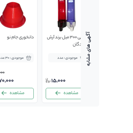
جا آبی 300 میل برند آرش
دانخوری جام نو
، پرندگان
موجودی : عدد
موجودی : 30 عدد
000
70,000
15,000
مشاهده
مشاهده
-