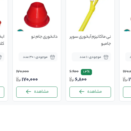
نی ماکانیزم آبخوری سوپر
دانخوری جام نو
جامبو
کله
موجودی : 1 عدد
موجودی : 30 عدد
170,000
6,900
170,
1.4%
170,000
6,800
1
مشاهده
مشاهده