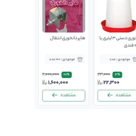
ابخوری دستی 3 لیتری یا
هاپر دانخوری انتقال
 قندی
موجودی : عدد
موجودی : 100 عدد
2,000,000
23,000
20%
3%
1,600,000
22,300
مشاهده
مشاهده