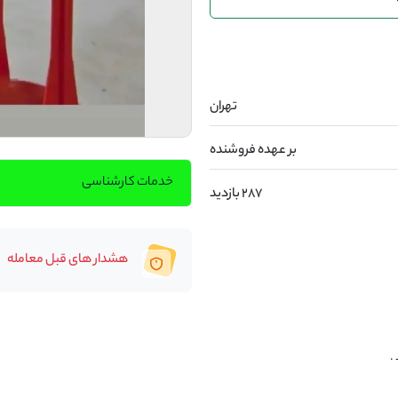
تهران
بر عهده فروشنده
خدمات کارشناسی
287 بازدید
هشدار های قبل معامله
.