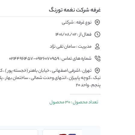
غرفه شرکت نغمه تورنگ
نوع غرفه : شرکتی
فعال از : 1401/08/02
مدیریت : سامان تقی نژاد
شماره های تماس : 09126070959-02144961457
تهران ، اشرفی اصفهانی ، خیابان باهنر (خجسته پور ) ،
پنجم ، واحد 20
تعداد محصول : 30 محصول