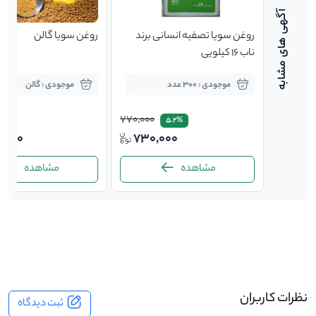
روغن سویا تصفیه انسانی برند
روغن سویا گالن
ناب 16 کیلویی
موجودی : 300 عدد
موجودی : گالن
770,000
5.2%
توافقی
730,000
,000
مشاهده
مشاهده
-
نظرات کاربران
ثبت دیدگاه