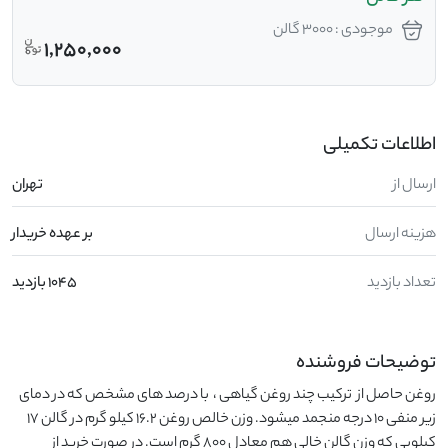
موجودی : 3000 گالن
1,250,000
اطلاعات تکمیلی
ارسال از
تهران
هزینه ارسال
بر عهده خریدار
تعداد بازدید
1045 بازدید
توضیحات فروشنده
روغن حاصل از  ترکیب چند روغن گیاهی ،  با درصد های مشخص که در دمای 
زیر منفی 10 درجه منجمد میشود. وزن خالص روغن 16.2 کیلو گرم در گالن 17 
کیلویی که وزن گالن خالی هم معادل 800 گرم است. در صورت خرید از 