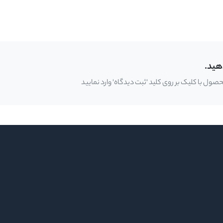
هید.
ل با کلیک بر روی کلید 'ثبت دیدگاه' وارد نمایید