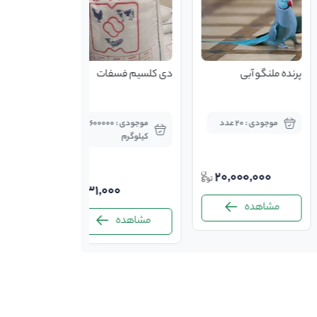
پرنده ملنگو آبی
دی کلسیم فسفات
موجودی : 20 عدد
موجودی : 600000
کیلوگرم
20,000,000
31,000
مشاهده
مشاهده