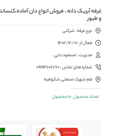
غرفه آیریک دانه ، فروش انواع دان آماده،کنسان
و طیور
نوع غرفه : شرکتی
فعال از : 1402/12/01
مدیریت : مسعود دایی
شماره های تماس : 09194606760
قم شهرک صنعتی شکوهیه
تعداد محصول : 10 محصول