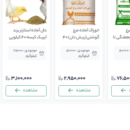
رغ
خوراک آماده مرغ
دان آماده استارتر برند
تخمگذار(از 52هفتگی تا
گوشتی(پیش دان) 40
آیریک کیسه 40 کیلویی
کیلویی
موجودی : 50000
موجودی : 50000
موجودی : 25000
کیلوگرم
کیلوگرم
3,100,000
2,950,000
76,50
مشاهده
مشاهده