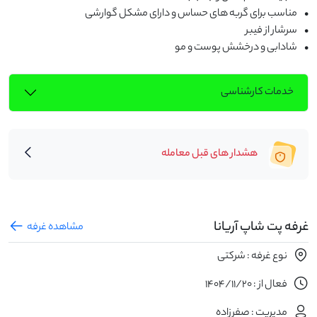
•	شادابی و درخشش پوست و مو
خدمات کارشناسی
هشدار های قبل معامله
غرفه پت شاپ آریانا
مشاهده غرفه
نوع غرفه : شرکتی
فعال از : 1404/11/20
مدیریت : صفرزاده