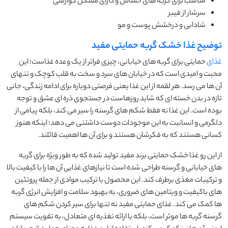
مناسب برای گربه های حساس و دارای مشکل گوارشی
سرشار از فیبر
شادابی و درخشش پوست و مو
توضیح غذا خشک گربه حمایتی مفید
غذای
حمایتی برای گربه ‌های خیابانی، چیزی فراتر از یک وعده غذاست؛ این
محبت و امیدی است که در خیابان ‌های سرد و سخت به قلب کوچک و تنهای
آن ‌ها می ‌رسد. هر لقمه از این غذا یعنی فرصتی دوباره برای ادامه زندگی، جانی
تازه در بدن خسته ‌ای که شاید روزهاست در جستجوی ذره ‌ای عشق و توجه
بوده است. این غذا نه فقط شکم ‌های گرسنه را سیر می‌ کند، بلکه پیامی از
دلگرمی و انسانیت به این موجودات دوست ‌داشتنی می‌ دهد؛ اینکه هنوز
کسانی هستند که به فکرشان هستند و برای آن ‌ها اهمیت قائلند.
از این رو غذا خشک حمایتی برند مفید تولید شده که به‌ طور ویژه برای گربه‌
های خیابانی و گرسنه طراحی شده است تا نیازهای غذایی آن ‌ها را با کیفیت بالا
و ترکیبات مغذی برطرف کند. این محصول با ترکیب موادی از جمله پروتئین
‌های باکیفیت و ویتامین ‌های ضروری، به بهبود سلامت و افزایش انرژی گربه
‌ها کمک می ‌کند. غذای حمایتی مفید نه تنها برای سیر کردن شکم‌ های
گرسنه گربه‌ ها موثر است، بلکه با ارائه تغذیه ‌ای متعادل، به تقویت سیستم