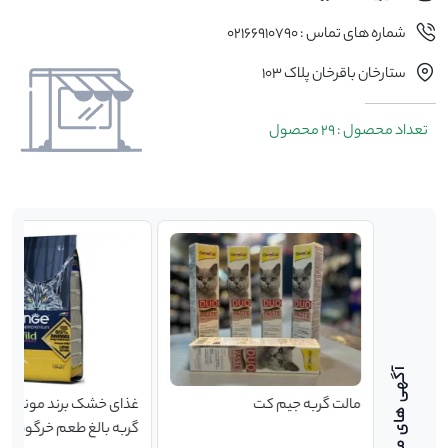
شماره های تماس : 02166910790
ستارخان باقرخان پلاک 103
تعداد محصول : 29 محصول
مالت گربه جیم کت
غذای خشک برند مونژه بی 
گربه با