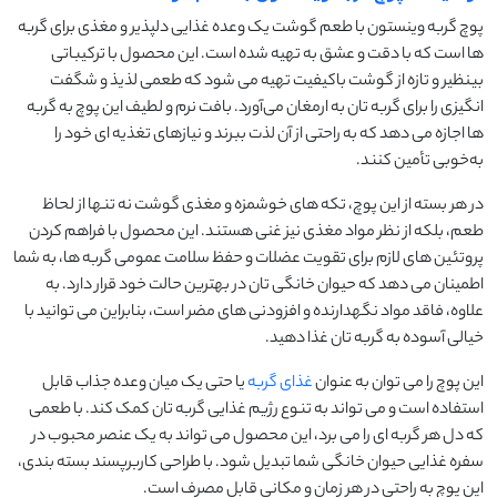
پوچ گربه وینستون با طعم گوشت یک وعده غذایی دلپذیر و مغذی برای گربه
‌ها است که با دقت و عشق به تهیه شده است. این محصول با ترکیباتی
بینظیر و تازه از گوشت باکیفیت تهیه می ‌شود که طعمی لذیذ و شگفت
انگیزی را برای گربه‌ تان به ارمغان می‌آورد. بافت نرم و لطیف این پوچ به گربه
‌ها اجازه می ‌دهد که به راحتی از آن لذت ببرند و نیازهای تغذیه ‌ای خود را
به‌خوبی تأمین کنند.
در هر بسته از این پوچ، تکه ‌های خوشمزه و مغذی گوشت نه تنها از لحاظ
طعم، بلکه از نظر مواد مغذی نیز غنی هستند. این محصول با فراهم کردن
پروتئین‌ های لازم برای تقویت عضلات و حفظ سلامت عمومی گربه‌ ها، به شما
اطمینان می ‌دهد که حیوان خانگی‌ تان در بهترین حالت خود قرار دارد. به
‌علاوه، فاقد مواد نگهدارنده و افزودنی‌ های مضر است، بنابراین می ‌توانید با
خیالی آسوده به گربه ‌تان غذا دهید.
این پوچ را می توان به عنوان
غذای گربه
یا حتی یک میان‌ وعده جذاب قابل
استفاده است و می ‌تواند به تنوع رژیم غذایی گربه‌ تان کمک کند. با طعمی
که دل هر گربه ‌ای را می ‌برد، این محصول می‌ تواند به یک عنصر محبوب در
سفره‌ غذایی حیوان خانگی شما تبدیل شود. با طراحی کاربرپسند بسته ‌بندی،
این پوچ به راحتی در هر زمان و مکانی قابل مصرف است.