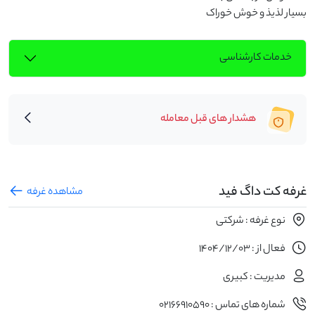
بسیار لذیذ و خوش خوراک
خدمات کارشناسی
هشدار های قبل معامله
غرفه کت داگ فید
مشاهده غرفه
نوع غرفه : شرکتی
فعال از : 1404/12/03
مدیریت : کبیری
شماره های تماس : 02166910590