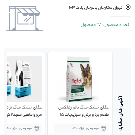
تهران ستارخان باقرخان پلاک 103
تعداد محصول : 117 محصول
خصوص
غذای خشک سگ بالغ رفلکس
ویال
طعم بره و برنج و سبزیجات 15
مرغ و ماهی مفید2 کیلوگرمی
کیلوگرم
موجودی : 98 بسته
موجودی : 50 بسته