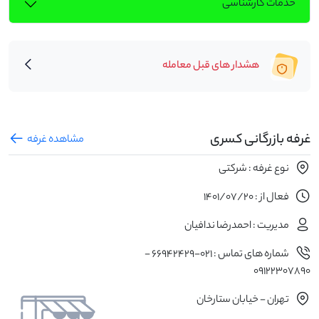
خدمات کارشناسی
هشدار های قبل معامله
غرفه بازرگانی کسری
مشاهده غرفه
نوع غرفه : شرکتی
فعال از : 1401/07/20
مدیریت : احمدرضا ندافیان
شماره های تماس : 021-66942429 -
09122307890
تهران - خیابان ستارخان