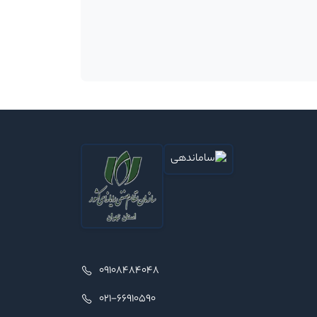
09108484048
021-66910590