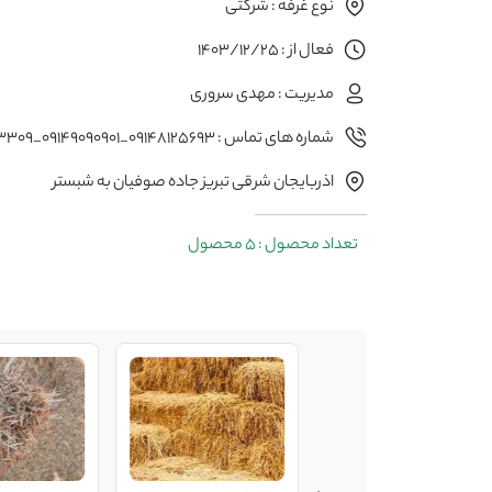
نوع غرفه : شرکتی
فعال از : 1403/12/25
مدیریت : مهدی سروری
شماره های تماس : 09148125693_09149090901_09021643309
اذربایجان شرقی تبریز جاده صوفیان به شبستر
تعداد محصول : 5 محصول