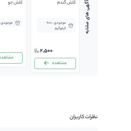
ازن ژنراتور در صنعت دام
کلش گندم
کلش جو
و طیور
موجودی : 1000 عدد
موجودی : 900
موجودی : 2 ت
کیلوگرم
توافقی
2,500
مشاهده
مشاهده
مشاهده
-
نظرات کاربران