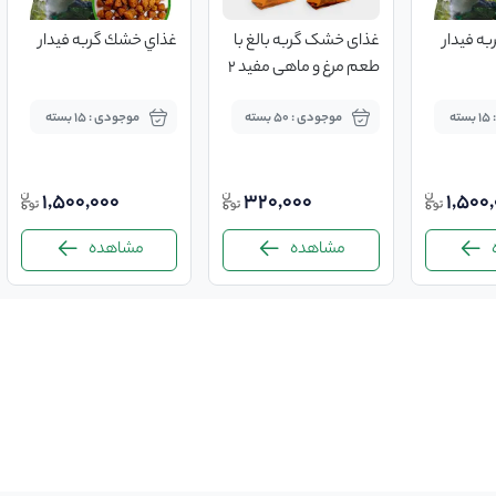
ه فيدار
غذای خشک گربه بالغ با
غذاي خشك گربه فيدار
طعم مرغ و ماهی مفید 2
کیلوگرمی
ه
موجودی : 50 بسته
موجودی : 15 بسته
1,500,000
320,000
1,500
مشاهده
مشاهده