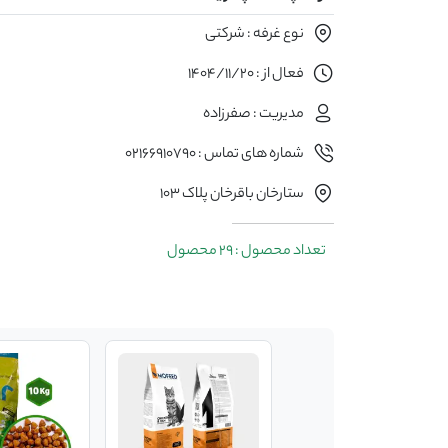
نوع غرفه : شرکتی
فعال از : 1404/11/20
مدیریت : صفرزاده
شماره های تماس : 02166910790
ستارخان باقرخان پلاک 103
تعداد محصول : 29 محصول