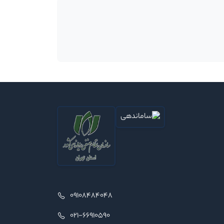
09108484048
021-66910590