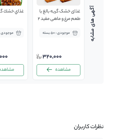
غذای خشک گربه سنسی
غذای خشک گربه بالغ با
غذاي خشك گرب
کت جوسرا josera
طعم مرغ و ماهی مفید 2
sensicat وزن ۱ کیلوگرم
کیلوگرمی
موجودی : 5 بسته
موجودی : 50 بسته
موجودی : 15 بست
,000
320,000
360,000
مشاهده
مشاهده
مشاهده
-
نظرات کاربران