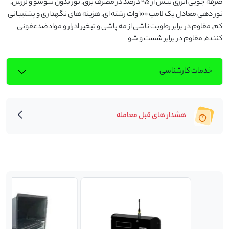
صرفه جویی انرژی بیش از 95 درصد در مصرف برق, نور بدون سوسو و لرزش, 
نور دهی معادل یک لامپ 100 وات رشته ای, هزینه های نگهداری و پشتیبانی 
کم, مقاوم در برابر رطوبت ناشی از مه پاشی و تبخیر ادرار و موادضدعفونی 
کننده, مقاوم در برابر شست و شو
خدمات کارشناسی
هشدار های قبل معامله