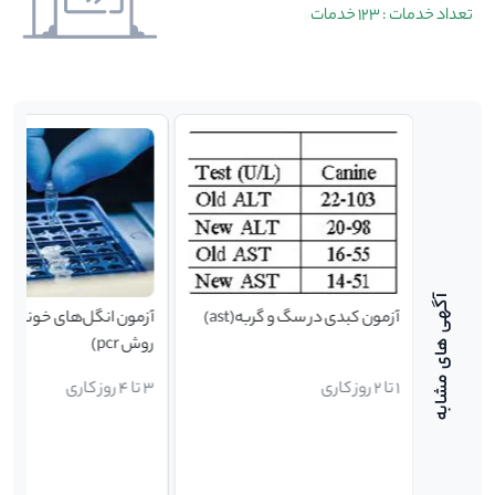
تعداد خدمات : 123 خدمات
به(تری
آزمون کبدی در سگ و گربه(ast)
آزمون انگل‌‌‌‌‌های خونی(ت
روش pcr)
1 تا 2 روز کاری
3 تا 4 روز کاری