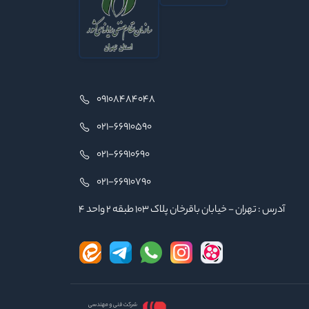
09108484048
021-66910590
021-66910690
021-66910790
آدرس : تهران - خیابان باقرخان پلاک ۱۰۳ طبقه ۲ واحد ۴