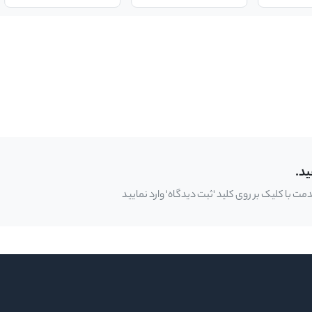
ید.
 با کلیک بر روی کلید 'ثبت دیدگاه' وارد نمایید