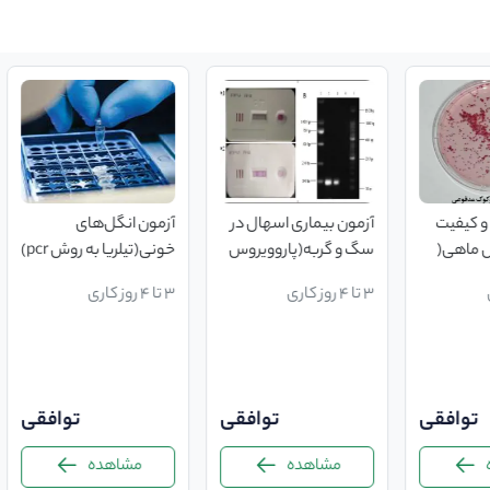
و کیفیت
آزمون بیماری اسهال در
آزمون انگل‌‌‌‌‌های
ش ماهی(
سگ و گربه(پاروویروس
خونی(تیلریا به روش pcr)
گربه (پن لوکوپنی) به
3 تا 4 روز کاری
3 تا 4 روز کاری
س‌
روش pcr)
توافقی
توافقی
توافقی
مشاهده
مشاهده