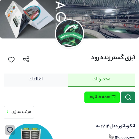
آبزی گستر زنده رود
محصولات
اطلاعات
همه فیلترها
مرتب سازی
↓
انکوباتور مدل a-2/12
120,000,000