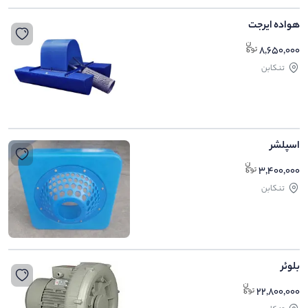
هواده ایرجت
8,650,000
تنکابن
اسپلشر
3,400,000
تنکابن
بلوئر
22,800,000