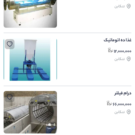
تنکابن
غذا ده اتوماتیک
12,000,000
تنکابن
درام فیلتر
66,000,000
تنکابن