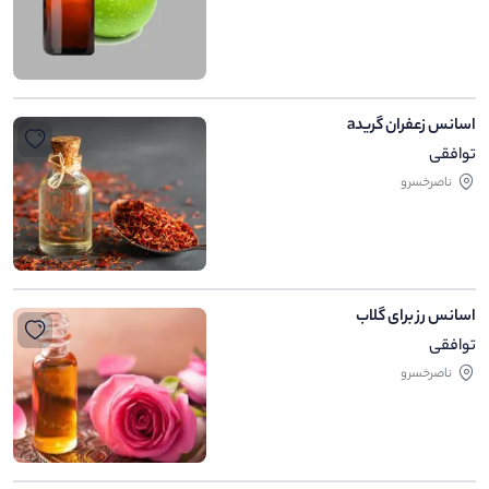
اسانس زعفران گریدa
توافقی
ناصرخسرو
اسانس رز برای گلاب
توافقی
ناصرخسرو