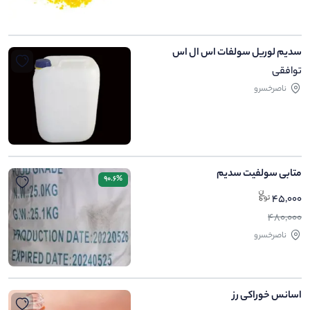
سدیم لوریل سولفات اس ال اس
توافقی
ناصرخسرو
متابی سولفیت سدیم
90.6%
45,000
480,000
ناصرخسرو
اسانس خوراکی رز