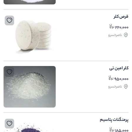
قرص کلر
220,000
ناصرخسرو
کلر امین تی
950,000
ناصرخسرو
پرمنگنات پتاسیم
185,000