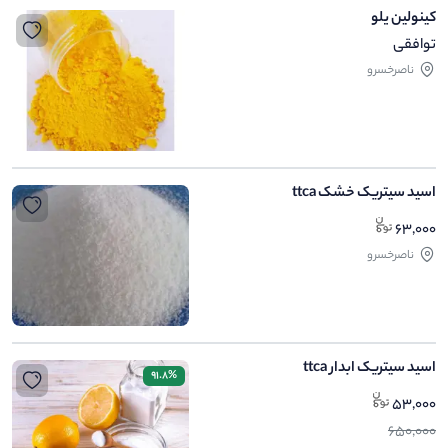
کینولین یلو
توافقی
ناصرخسرو
اسید سیتریک خشک ttca
63,000
ناصرخسرو
اسید سیتریک ابدار ttca
91.8%
53,000
650,000